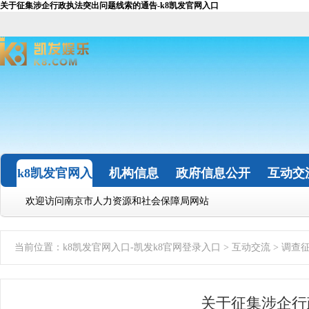
关于征集涉企行政执法突出问题线索的通告-k8凯发官网入口
k8凯发官网入
机构信息
政府信息公开
互动交
口-凯发k8官
欢迎访问南京市人力资源和社会保障局网站
网登录入口
当前位置：
k8凯发官网入口-凯发k8官网登录入口
>
互动交流
>
调查
关于征集涉企行