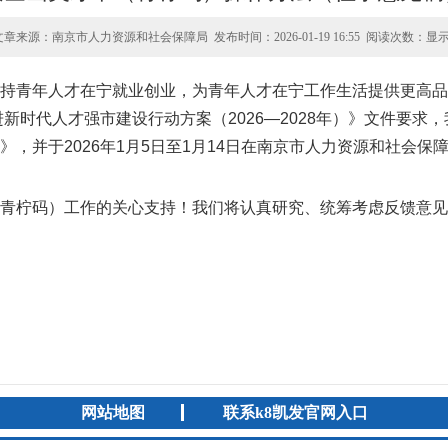
章来源：南京市人力资源和社会保障局 发布时间：2026-01-19 16:55 阅读次数：
显
持青年人才在宁就业创业，为青年人才在宁工作生活提供更高品
进新时代人才强市建设行动方案（
2026—2028
年）》文件要求，
》，并于
2026
年
1
月
5
日至
1
月
14
日在南京市人力资源和社会保
青柠码）工作的关心支持！我们将认真研究、统筹考虑反馈意见
网站地图
联系k8凯发官网入口