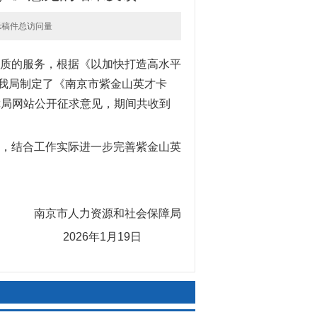
示稿件总访问量
质的服务，根据《以加快打造高水平
我局制定了《南京市紫金山英才卡
障局网站公开征求意见，期间共收到
，结合工作实际进一步完善紫金山英
南京市人力资源和社会保障局
2026
年
1
月
19
日