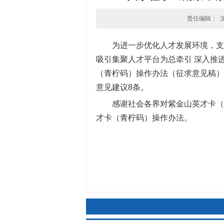
责任编辑： 文
为进一步优化人才发展环境，支
吸引集聚人才平台为总牵引
深入推
（青柠码）操作办法（征求意见稿）
意见建议
8
条。
感谢社会各界对紫金山英才卡（
才卡（青柠码）操作办法。