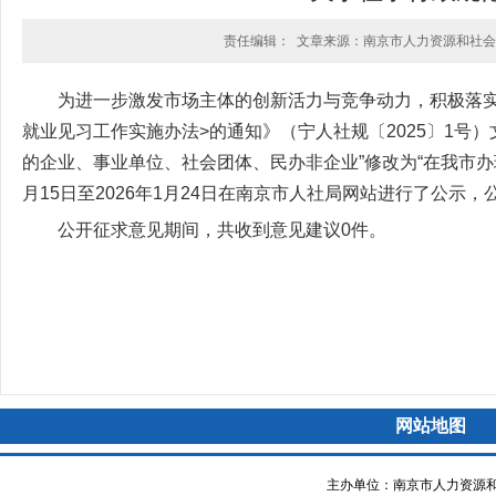
责任编辑： 文章来源：南京市人力资源和社会保障局 
为进一步激发市场主体的创新活力与竞争动力，积极落
就业见习工作实施办法
>
的通知》（宁人社规〔
2025
〕
1
号）
的企业、事业单位、社会团体、民办非企业
”
修改为
“
在我市办
月
15
日至
2026
年
1
月
24
日在南京市人社局网站进行了公示，
公开征求意见期间，共收到意见建议
0
件。
网站地图
主办单位：南京市人力资源和