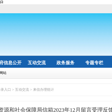
入口
府信息公开
互动交流
政务服务
专题专栏
网站
登录入口
>
互动交流
>
来信办理统计
资源和社会保障局信箱2023年12月留言受理反