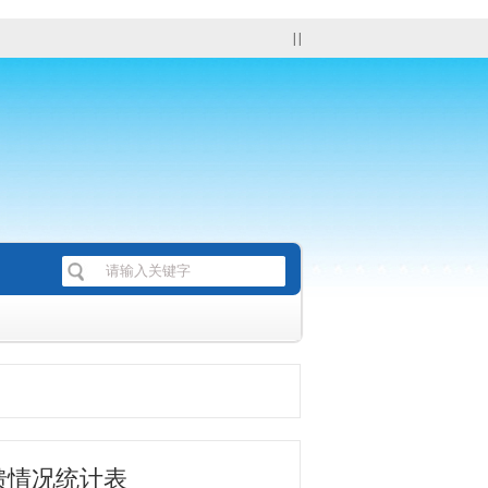
| |
馈情况统计表