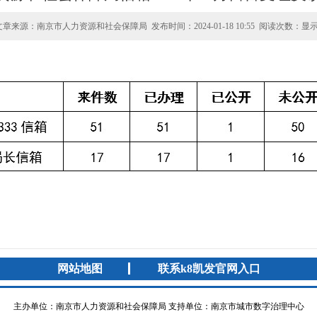
章来源：南京市人力资源和社会保障局 发布时间：2024-01-18 10:55 阅读次数：
显
网站地图
联系k8凯发官网入口
主办单位：南京市人力资源和社会保障局 支持单位：南京市城市数字治理中心