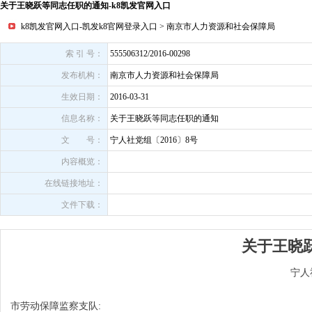
关于王晓跃等同志任职的通知-k8凯发官网入口
k8凯发官网入口-凯发k8官网登录入口
>
南京市人力资源和社会保障局
索 引 号：
555506312/2016-00298
发布机构：
南京市人力资源和社会保障局
生效日期：
2016-03-31
信息名称：
关于王晓跃等同志任职的通知
文 号：
宁人社党组〔2016〕8号
内容概览：
在线链接地址：
文件下载：
关于王晓
宁人
市劳动保障监察支队: