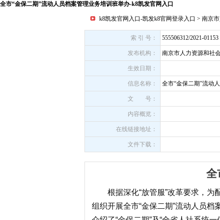
全市“金保二期”流动人员档案管理业务培训班举办-k8凯发官网入口
k8凯发官网入口-凯发k8官网登录入口
>
南京市
索 引 号：
555506312/2021-01153
发布机构：
南京市人力资源和社
生效日期：
信息名称：
全市“金保二期”流动
文 号：
内容概览：
在线链接地址：
文件下载：
全
根据深化“放管服”改革要求，为
组织开展全市“金保二期”流动人员
介绍了“金保二期”及“全省人社系统