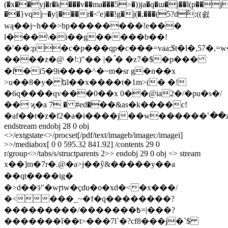
(�x��yj�r�k���v��ma���5>�))ja�q�ɯ�j��l(p��
��}vqj~�y||���r�<'e)��!g�j(�,���(5?d߮:((쇬
wą��j~h��>bp��������!e���
l���\�i��g�����b��!
�'��:p�c�p���qp�c���=vaa;$t�l�,57�,
����z�@ �!:)"�� |� ֯� �z7�$�p���
�f�i5�9i����^�~m�sr g�n��x
>u��8�y� եl��x����t�1m>(� �!
�6q����qv���0��x 0��@ia2�/�
pu�s�/
�� ϗ�a 7 � #ed�֫��&as�k����c!
�af��t�z�f2�a�i����j��w������ՙ��z
endstream endobj 28 0 obj
<>/extgstate<>/procset[/pdf/text/imageb/imagec/imagei]
>>/mediabox[ 0 0 595.32 841.92] /contents 29 0
r/group<>/tabs/s/structparents 2>> endobj 29 0 obj <> stream
x��]m�7r�.@�a>j��ŷ&�����y��a
��qt����ig�
�>d��ӭ"�wրw�çdu�o�xd�<�x���/
�<���_~�ϯ�q��������?
���������/�������߿=|���?
�������ǐ��t>���7l`�?cf8���j�`$