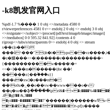
-k8凯发官网入口
%pdf-1.7 %���� 1 0 obj <>/metadata 4580 0
r/viewerpreferences 4581 0 r>> endobj 2 0 obj <> endobj 3 0 obj
<>/extgstate<>/xobject<>/procset[/pdf/text/imageb/imagec/imagei]
>>/mediabox[ 0 0 595.32 841.92] /contents 4 0
r/group<>/tabs/s/structparents 0>> endobj 4 0 obj <> stream
x��z]o��}
���ǜ^���'`i)h�i�ypo��vz����,i�
�z�鱺���<>�|������e����������~
{����������w����\�=
<<�~]���m������i)be ��!
�����z{��۟���u}}
���a�xw]�z���m�
��\o0u�_��o��vw��www���o�v/
��q�su��ֆ�����(pel&�=:v�c����%4�f����
.if�g[f�� &,3���
�y4���~�t����7���7ߵ������]������wߜu<k|x1���xe�&'���
��s�$�g\���n�? �'������rl�ո-pf[x����