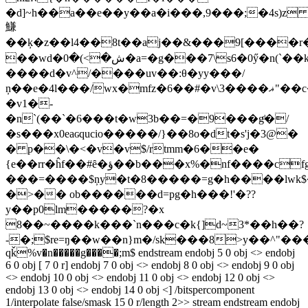
�d]~h��a��e��y��a�i���,9���;�4s)z
鰜
��ķ�z��l4��8t��aj��&���9[����
��wd�ش�>)�0�a=�g���7\s6�0ӳ�n(`��kl�%���mk�^�ea����ȇjh����⊒r�
����d�v^/����uv��:θ�yy���/
ņ��e�4l���/wx�mfz�6��#�v\3����ޣ"��c�8��t3�n&p
�v1�-
�n`(��`�6���t�w3b��=�9���gͩ�/
�s���х0eaɢqucio�����/}��8o�dt�s'j�3@�
� p��\�<�v�v$/rtmm�6��e�
{e��rr�ĥf��#ȇ�ؤ��b���x%�nf����cfg]5usr9x���7��v�`li�7erna��or0�.
���=����$ņy�t�8�����=g�h����lwk$�
�>�� ob������d=pg�h���!'�??
y��p0lm�����?�x
8��~����k���`n��
�c�k{]d~3*��h��?
-�;$re=ŋ��w��n}m�/sk���8>y��^"
qǩ%v�n�����g����;m$ endstream endobj 5 0 obj <> endobj
6 0 obj [ 7 0 r] endobj 7 0 obj <> endobj 8 0 obj <> endobj 9 0 obj
<> endobj 10 0 obj <> endobj 11 0 obj <> endobj 12 0 obj <>
endobj 13 0 obj <> endobj 14 0 obj <] /bitspercomponent
1/interpolate false/smask 15 0 r/length 2>> stream endstream endobj