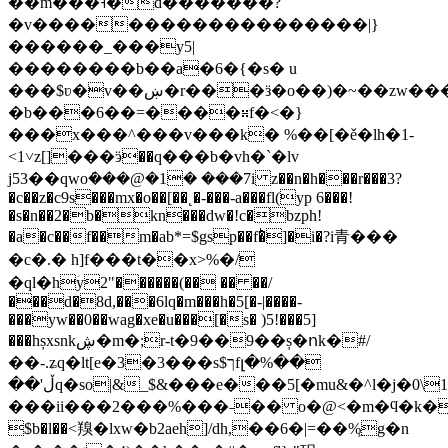
��m���˧�d�������?
�v�������������������|}
������_���y5|
��������b��a�6�{�s� u
���$ʋ�v��ښ�r���ӟ�o��)�~��zw������o�w�}
�b���6��=����∺f�<�}
���x���^���v���k� %��[�ě�lh�1-
<1˅z[]���ӭ��q���b�vh�`�lv
j53��qwo݁���@�1� ���7i z��n�h���r���3?
�c��z�c9s���mx�o��[��˛�-���-a���fl(yp 6���!
�s�n��2�b�kn���
dw�!c�bzph!
�a�c��f��m�ab*=$gsp��f�ͪ]�i�?i⻘���
�c�.� h]f���t��x>%�/
�ql�hؘy2"������(�� �� ��/
���d�8d,���6lq�m���h�5[�-|����-
���yw��0��wag�xe�u���[�s� )5!���5]
���hșxsnkڜ�m
�;r-t�9��9��ș�ոk�#/
��-.ʑq�lt[e�3�3���s$ךfլ�%��
��'ڵq�so|&_$&���e���5[�mu&�^l�j�0\1m79�����;b���m��o��<
���ii���2���%���˗�� o�@<�m�ϥ�k��2�ڲ�n��lv��z��k��
$b�l��<䍹�lxw�b2aeh]/dh,��6�|=��%͖g�n