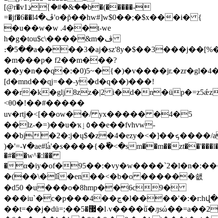
[@r�vذ1{٘�#�&��b�(�����-
=�jf�6��lڦ�4'o�p̌��hw#]w$0��;�$x���i� {
�u��w�w .4��t-we
h�g�tou$c\����&m�ڤ
։�5��a����3�aj�sz'8y�$��3���j��[%�_i߇
�m���p� f2��m���?
��y�n��q�:�0)5~�{�)�v����jr.�zr�gl�4
[d�mnd��qj=��˶y�d�q��)���!
��r�k�gǉ8zz�|2 i�d�n�üp�=z5ǽz
<θ0�!��#�����
uv�rtj�<[��ow��/ yx����� �4�5
��lz-�=)��u�ҡ٥ٳ��e��fvhvw-
��bj�2�:j�ų$�z�4�ezy�<�]��ܟ����/az�i� 0��b���d{�=l��bo�&5χ�p�w�{��q�|4����2�9�o�$�ɰܲ�>���f��a���
)�'=-٧�ae#lۢa'�s����{�ٗ�<�sm��m��zt��'���l�s����
�#��w^�:l��
�α�iy�of�95��:�vy�w����`2�l�n�:��
�(��\�lî�en��<�b�o ������쇖
�d50 �u���o�8hmp��6c9�
���iu`�c�p���4��ڄ�l����'�:�r:hվ�5l�i�b��p���o�i�d%��]ly����|q�zz~�gtφ}
��t=��j�dü=;��޷�5�l˓v����ۖu�ԓsώ��=a��2�u��i���[��{�o���h#�muy�ssvr�0a�#�}