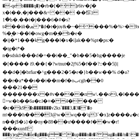
�-qeb����q�)�rb�[�]r6tѵ�ʆ�
x�l��,�j���&= �� ��悰}
ߕ�1�.��t�j���6�#�s?
t4��iй�ܣ*�d�t�jѹ&�~� ���%�%>�9xf���h^c�'=�u�j��&a�|-
%�̢�>��l�owg�m�֚�b�e�
�ij�*1���kg���l�x�̀i]ak��%pt�ps:�
�tg�i*�
n�sdskō���d�=��i��_"�h��5�hg����je
�[���� i9.��{�?wtnut�2j%5�f��?::��5[i|
��d�]�brňar�^g���2�5�e�}b��w��% d�a?
��r�a*��s��i��m�f�oٮcgh��0
���21��
�������x�#v����пw\.��oi,�l���z
𥜦=w�b��6a�r.l�⌗� 4����
�ε�k9�s�������v2ks`���3,�3�`�o
mו���h���3@w�wq��'q3`�x]z����ޱ�o�[�����-
n��j$�ڌ}��ny�ƌ8��ư����f��
w�r!
���кunff
���y)eg&�ǘe�g���q� �up���n�r�? ag�u��/n�:\��