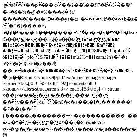
:ga{��p ��|c��2��\��f]7�k3|�돴?
�~�9�br�@�=%���o}(/
�����]��e�45��ya�ѽ"� wk'�6b�z�
(�ʭ�l����^?
b�jl�9���[b�������[�a�e�y��'񛵪�hsqx͉ϝ
߷��j;]�x��-zǵ�u�|�kҫ����b@�r��?
���o��6�/��v���y7 ���f��y��4�v���_�m"7��?
�>�cw��x�k>�_x�2ix�>�t,`�{�f58�w��ng�o�}
ô��2��)\�p!o.&7��.����i��mʪ2%=�4�zumд?h}�^�t
n*�cia9�z��瞨
��mta�g��g������gs��\��c�\y����e�;n֊
�gn��
>/font<>/procset[/pdf/text/imageb/imagec/imagei]
>>/mediabox[ 0 0 595.32 841.92] /contents 58 0
r/group<>/tabs/s/structparents 8>> endobj 58 0 obj <> stream
x��[k����0�������' �
��v���ǳ�n6�c�}��i�
]�.������/
�7��s��~
{�����g�������~�g���������_���
�w�ׯ�~;�*�4*��{�8'h@�j7o>
x�@�ζ�4�z�~�e�k��r͏�7o�ju��k��o�
㛸