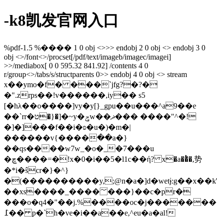
-k8凯发官网入口
%pdf-1.5 %���� 1 0 obj <>>> endobj 2 0 obj <> endobj 3 0
obj <>/font<>/procset[/pdf/text/imageb/imagec/imagei]
>>/mediabox[ 0 0 595.32 841.92] /contents 4 0
r/group<>/tabs/s/structparents 0>> endobj 4 0 obj <> stream
x��ymo�f� ���`jfg?�?�
�".zrps��!v������,iy�� s5
[�hλ��o����]vy�y[}_gpu��u���^a9��e
��`rr�ט�}�]�~y�ݯw��ޛ��� ����"^�!
�]�]���f��i�ʚ�u�)�m�|
������v{����߲��a�}
��qs����w7w_�o�_�7���u
�ڇ����=�!x�0�i��5�l1c��ή? x�a��ͭ�,势
�*i�ŝcr�}�^}
�(����������y,;@n�a�]d�wetɉ:g��x
��xs����_����؅���}��c�pr�
���o�q4�"��j.%����oc�j��������
߁�� p�`h�ve�i��a��e,^e
u�a�al!