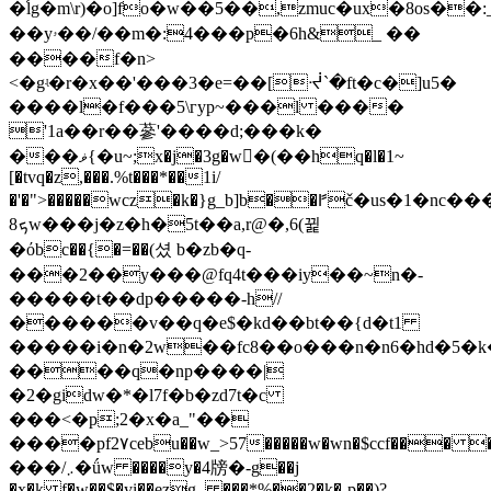
�֝lg�m\r)�o]fo�w��5��,zmuc�ux�8os��:_du�6�#�кơj�
��yۥ��/��m�:4���p�6h&_ ��
����f�n>
<�gʵ�r�x��'���3�e=��[ᔷ`�ft�c�]u5�
����l�f���5\гyp~���l ����
'1a��r��蔘'����d;���k�
���ޥ{�u~;x�j�3g�w�ْ(��hq�l�1~
[�tvq�z,���.%t���*��1i/
�'�">�����wcz�k�}g_b]b��ꛂč�us�1�
8ܟw���j�z�h�5t��a,r@�,6(뀙
�όbc��{�=��(셨 b�zb�q-
���2��y���@fq4t���iy��~n�-
�����t��dp�����-h//
������v��q�e$�kd��bt��{d�t1
�����i�n�2w��fc8��o���n�n6�hd�5�k
����q�np����|
�2�gidw�*�l7f�b�zd7t�c
���<�p;2�x�a_"��
����pf2٧cebu��w_>57�����w�wn�$ccf��� �ҽ>|kj�_y�.fr�`�������ŵn�;uڰ��lw��5ݑ���j[�<��e}
���/܇�ǘw ����y�4牓�-g��j
�x�k f�w��$�yi��ezg_ ���*%��2�k�-p��)?