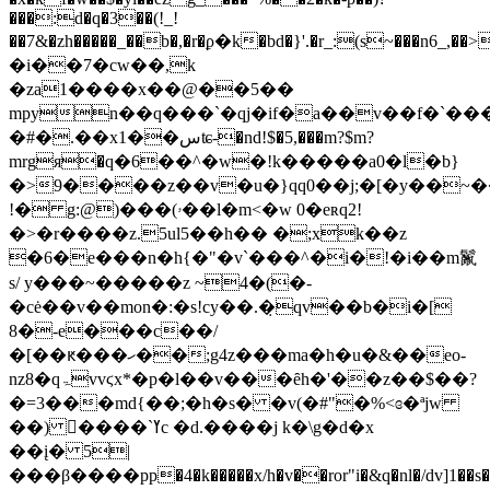
���:d�q�3��(!_!
��7&�zh�����_��b�,�r�ϼ�k�bd�}'.�r_:(s~���n6_,��>iip�pf�rs�ޣ�� t��9��vf�:�΁61~�n9�(<
�i��7�cw��,k
�za1����x��@��5��
mpyn��q���`�qj�if�a��v��f�`
�#�.��x1��سʨ-�nd!$�5,���m?$m?
mrgя�q�6��^�w�!k�����a0�l�b}
�>9����z��v�u�}qq0��j;�[�y��~
!� g:@)���(ۥ��l�m<�w 0�eʀq2!
�>�r����z.5ul5��h�� �;xk��z
�6�e���n�h{�"�v`���^�i�!�i��m鬣
s/ y���~�����z ~4�(�-
�cė��v��mon�:�s!cy��.�̣qv��b�i�[
8�-e���c��/
�[��ԟ���ހ��;g4z���ma�h�u�&��eo-
nz8�qۃvvϛx*�p�l��v���ȇh�'��z��$��?
�=3���md{��;�h�s� �v(�#"�%<ɞ�ªjw
��) 𹪊����`ߌc �d.����j k�\g�d�x
��į� 5|
���β����pp�4�k�����x/h�v��ror"i�&q�nl�/dv]1��s