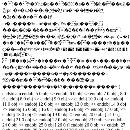
ˢ�j��*�9`na�p���3%�s���h���uӹ��
촨pd-�v�z2���ɹ��rm�^���)�
�3a�)��y���抒
m�k����%`am\�u0�yj#w�p]���
���u�8t� �b��ɶw
�3�8�{��y)y�um
��{�k�c��jriz�(�r*noh��m�ȶp/m)w�{
�x�{�iu�n�� lh�2mw��n���c&�jҏ�
q;��ސ�ѳ9�z������|������r\~��~w*�d�}6�ɾ��
[���]-�@�ۉ3
_{�l�tt�)#z�b���ec��tɯ�u�y��z��
�x�}j]kf<���d~�^���h��_ l���yh�
mp�s���%����ώ�%�g&�������i-
%9y��m����c�b� ���鸢�up
����*����$z�x�k3�;�r����m����^!(
endstream endobj 5 0 obj <> endobj 6 0 obj <> endobj 7 0 obj [ 8 0
r] endobj 8 0 obj <> endobj 9 0 obj <> endobj 10 0 obj <> endobj
11 0 obj <> endobj 12 0 obj <> endobj 13 0 obj <> endobj 14 0 obj
<> endobj 15 0 obj [ 16 0 r] endobj 16 0 obj <> endobj 17 0 obj <>
endobj 18 0 obj <> endobj 19 0 obj <> endobj 20 0 obj [ 21 0 r]
endobj 21 0 obj <> endobj 22 0 obj <> endobj 23 0 obj <> endobj
24 0 obj <> endobj 25 0 obj [ 26 0 r] endobj 26 0 obj <> endobj 27