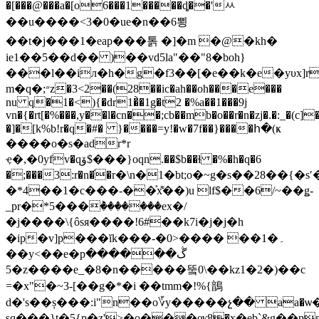
�[���@���a�[o6���1�����ȡ��'ㅆ
��u����<3�0�ue�n��6뾩
��t�j���1�eap���톩 �]�m �@
�kh�
ie1��5��d�� )��vd5la"��"8�boh}
���l��iл�h�g�f3��[�e��k�e�yυx]r��
m�q�;״z�3<2��(28��ic�ah��oh���e���
nu q�1�<){�dr1�̀�1g�t2 �%a��1���9j
vn�{�rt[�%���,y��l�cn��;cb��mb�o��r�n�zj�.�:_�(c]
�]�[k%b!r�q�#� }����=y!�w�7f��}����հ�(ҝ
����o�s�adr*r
ҿ�,�0yfv�qۆ$���}oqn.��$b��ɬ �%�h�q�6
�;���3:r�n�֬�r�\n�1�bt;o�~g�s��28
�*4��1�c���-��͐x͌��)u lf$��6/~��ǥ-
_pr�*5���ٞ�������ex�/
�j����\{ôsя����!6#��k7i�j�j�h
�ip�v]p���ĭk���-�0>���� ��1�۔
��y<��e�pڴ������
5�z����e_�8�n�����뚴0\��kz1�2�)��c
=�x"�
~3-[��g�*�i ��tmm�!%{鶕
d�'s��ș���:i"n��o؆y�����չ�� aa�ѡ�
sq���}t�5{p�z'>�o���ѹ8�x�eb`&g��p