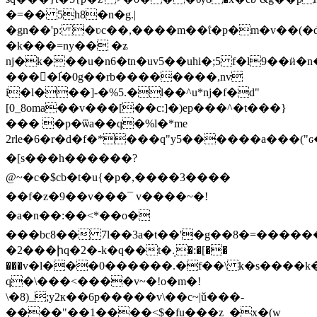
�=�� 5h8�n�g.|
�gn��'p: �ʋc��,����m��ΐ�p�m�v��(�
�k���=ny�� �ʑ
ǌ�k���u�n6�tn�uv5��uhi�;5 f�l9��ӥ�n
���
�l֬�0g��rb��������,nv
i�l���]-�%5.�l��^u*nj�f�d"
[0_8oma��v���[��c:]�)ep���^�t���}
��� �p�ѿa��q�%l�*me
�[s���h������?
@~�c�$cb�t�u{�p�,��
��3����
��f�z�9��v���¯ v����~�!
�a�n��:��<*��о�
���bc8�� 7l��3a�t��'�g��8�=������k
�2���իq�2�-k�q��t�܉�:�[��
���v�l���0������.�f��\ k�s����
q�\���<����v~�!o�m�!
\�8)_;y2к��6p�����v\��c~|ǔ���-
����"��1����<$�fu���z_�x�(w