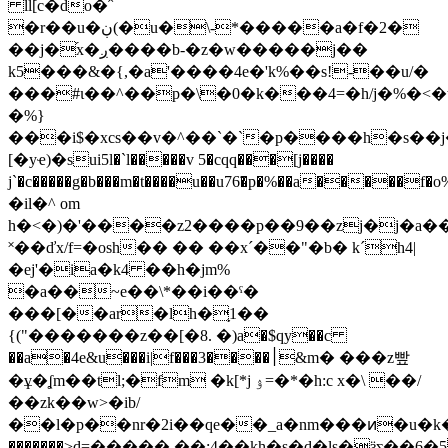
ll[c�do�ˆ
�r��u�ڹ(�u�\-*�����a�f�2�
��j�֜x�ږ����b-�z�w�����j��
k5���&�{,�a'����4e�'k%��s!-��u/�
���#ɩ��^��p�\�0�k���4=�h/j�%�<�t
�%}
���i$�xcs��v�^��`�`�p����h�s��
[�yҽ)�sui5l�`l�����v 5�cqq���[j����
j`�c�����g�b���m�t����u��u76̃�p�%��a�����
�il�^ om
h�<�)�'����z2����p��9��zj�j�a��'"�޻�d{(i����g�y�������$�p.�w3��
˟��ďх/f=�osh�� �� ��xˊ��"�b� k´h4|
�ej'�ia�k4 ��h�jm%
�a��~e��\*��i��ˤ�
���[��ar�lh�֛1��
{("�������z��[�8. �)a�$qy��c
��a�4e&u���i|f���3����׀&m� ���z빺
�ұ�ʆm��tl;�fm �k[*j ۉ=�*�h:c x�\ ��/
��zk��w>�ib/
��l�p��nr�2i��qe��_a�nm���ͷ�u�k
�������>d=�����.��:4��kh�s�d�ls�ӟƹ��6�5