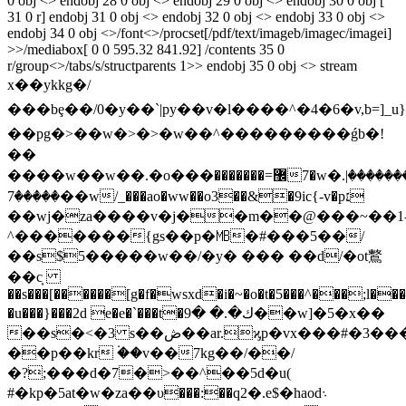
0 obj <> endobj 28 0 obj <> endobj 29 0 obj <> endobj 30 0 obj [
31 0 r] endobj 31 0 obj <> endobj 32 0 obj <> endobj 33 0 obj <>
endobj 34 0 obj <>/font<>/procset[/pdf/text/imageb/imagec/imagei]
>>/mediabox[ 0 0 595.32 841.92] /contents 35 0
r/group<>/tabs/s/structparents 1>> endobj 35 0 obj <> stream
x��ykkg�/
���bȩ��/0�y� �`|py��v�l����^�4�6�v,b=
��pg�>��w�>�>�w��^���������ǵb�!
��
����w��w��.�o���޼=�������7�w�.ۻ����������|
�����7��w/_���ao�ww��o3��&�9ic{-v�p׆
��wj�za����v�j��m��@���~��1
^�������{gs��p�㎆�#���5��/
��s$5�����w��/�y� ��� ��d/�ot鷘
��c͎
��s���[������[g�f�wsxd�i�~�o�t�5���^���;l��
�u���}���2d e�e�`���t�ك�.� �9��w]�5�x��
��s�<�3 s��ڞ��ar.ϗp�vx���#�3������2�oy��r�u�d���k�bn�wf�5���6�icʁ���l;�s�c�ƕ5��i
��p��kr ۬��v��7kg��/��/
�?;���d�7�>��^��5d�u(
#�kp�5at�w�za��υ���:��q2�.e$�haod܈