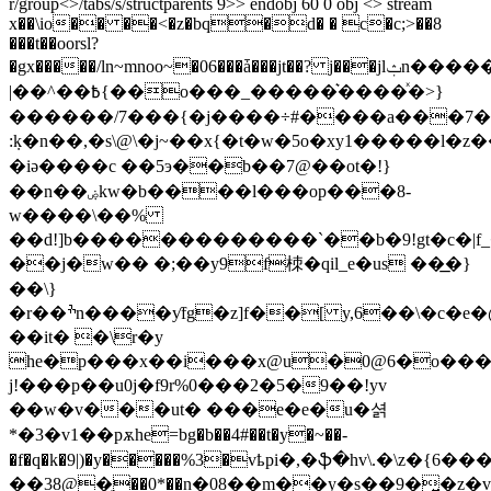
r/group<>/tabs/s/structparents 9>> endobj 60 0 obj <> stream
x��\io�� ��<�z�bq�d� � c�c;>��8
���t��oorsl?
�gx�����/ln~mnoo~�06���ǡ���jt��? j���jl
ݑn������ϗ�����t��?
|��^��߿{��o���_�����͛����ͯ�>}
������/7���{�j����÷#����a���7�s
:݂k�n��,�s\@\�j~��x{�t�w�5o�xy1�����l�z
�iә����c ��5э��b��7@��ot�!}
��n��ۻkw�b����l���op���8-
w����\��%
��d!]b�������������`��b�9!gt�c�|f_�g߅'�
��j�w�� �;��y9f栜�qil_e�us ��͟�}
��\}
�r��ׯn����ƴfg�z]f��[ y,6��\�c�e�@�5���k��v4��h4�a8[�p��}f�2&\l@et��ܙ�i�!
��it� �\r�y
he�p���x��i���x@u�0@6�o�
j!���p��u0j�f9r%0���2�5�9��!yv
��w�v���ut� ���e�e�u�셝
*�3�v1��pѫhe=bg�b��4#��t�y�~��-
�f�q�k�9|)�y�����%3�vҍpі�,�ֆ�hv\.�\z�{6���
��38@�֢��0*��n�08��m��y�s��9�͍�z�v