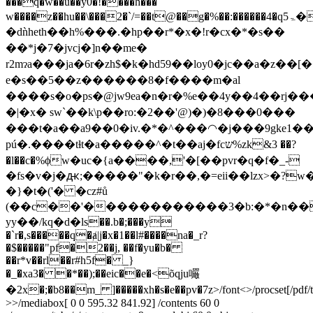
���q�w��u��y0�!����h���
w����z��hu��\���2�`/=��t@��g�%��:������4�qۃ5���"�-
�dǹheth��h%��� .�hp��r*�x�!r�cx�*�s��
��*j�7�jvcj�]n��me�
r2mɂa���ja�6r�zh$�k�hd59��loy0�jc��a�z��[�
e�s��5��z������8�f����m�al
����s�o�ps�@jw9ea�n�r�%e��4y��4��rj��
�|�x� sw`��k\p��ro:�2��'@)�)�8���0���
���t�a��a9��0�iv.�*�^���◠�j���9gke1��b
pú�.����tɫt�a�����^�t��aj�fcש%zk&3 ��?
�l��c�%ϕw�uc�{a����,'�[��pvr�q�f�_-
�fs�v�j�ԫ;�����"�k�r��,�=eii��lzx>�?w��]̕�8���`��}es�m
�}�t�('� �cz#ů
(��c��'������������3�b:�*�n��
yy��/kԛ�ԁ�ls��.b�;���y
�`r�,s�����q�ⱥ|j�x�1��l#����na�_r?
�$�����"pf�2��j, ��f�yu�b�
��r*v��rl
��r#h5f� _}
�_�xa3� �*��);��eic��e�<õqju㘙
�2x�;�b8��m_ ]�����xh�s�e�
�pv�7z
>/font<>/procset[/pdf/
>>/mediabox[ 0 0 595.32 841.92] /contents 60 0