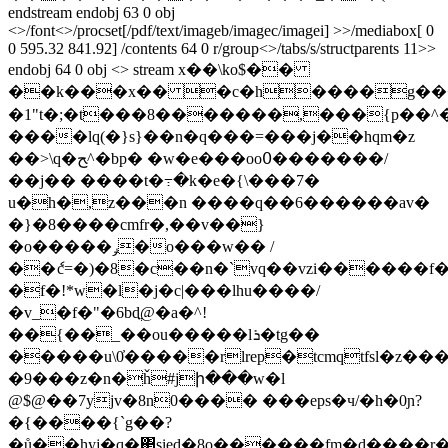
endstream endobj 63 0 obj
<>/font<>/procset[/pdf/text/imageb/imagec/imagei] >>/mediabox[ 0
0 595.32 841.92] /contents 64 0 r/group<>/tabs/s/structparents 11>>
endobj 64 0 obj <> stream x��\ko$��
�1"t�;�t���8�������,���{p��
����lq(�}s}��n�q���=���j��hqm�z
��>\q�ﺢ^�bp� �w�e���oo߀�������/
��j�� ����t�߹�k�e�{\���7�
u�h�,z���n ����q��6������av�
�}�8����cmfr�,��v��}
�o�����ݛ�o���w�� /
��ެc=�)�8�c��n�`vq��vzi������f�
�f�!*w�l�j�c|���lhu����/
�v_�f�"�6bdֳ@�a�^!
��{��_��ou�����lܪ�tg��
�����u\0̓�����rlrep�tcmqtfsl�z�
�9���z�n�ȟ#jի���w�l
@$@��7yjv�8n0���� ���eps�ч/�h�0ɲ?
�{����{`g��?
�ů��hyj�q�΂sied�8o������fm�d����r�