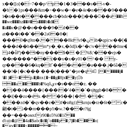
x��[[o[�~7��p^p�1�3���s�-v�-
�b�}ps���&m�>��w�<�e�4e�n���9���\�ohu׿
ӟ�n��t�
�̀���cb�bde���[)���󰰝��a��b�
��we���hz��#�s���b�d�
�a��κ�@��o����9�d��
at���i��`��2ə0�8�|
���0�q9m�,���8ktvf�ڹib�qp|cw��[����wxq
���d��h��m*y�ͺ�x,�õd[k�^�c\v���fme�
j4�ǚ߂j��t�ny���$� �] %$;'���ejs�
��r����*��(��x�x�y01�'^�� y-
qr����6�kq�lf`���s��a���.j�6ǡ��,
��!�{�c��� ���(���"�ye�q4 ْ]�����j�
\�l )�<�p.�j�nx{�~��g�8jx��y|򄍙b
��a�����b�%qΰيv�s��o�z. ��
�j��4����{���i�'4��`�sjtͬg֥gb�8�
��i[��zo�sx˒�t �$��{�f\ �j�c
���zd�`�qv��z�tf�ɒ8g{(krnju�rz�6t� c�{wd`�jߴ�\
翩�i� ڏ��m���p!i�w.?���r?t̍g֣|
��=���oмxfr90�o5%0�1ĉ��
dʅu|o�@�4a�$aòc�d�j`o���p�:̦7ḽ�b����o|
�gv�l]���<������~