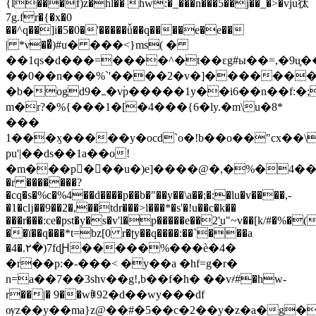
{l���f)z�hl�� hw:�_���n���5��j��_�>�vju㣖
7g.fr�{�x�0
��^q��]i�5�0�'�����ǚ��q����e�e��
| *ν��̈́)#u� ���<}ms( �
��1qs�d���=����^�t��εg#ы��=,�9u̥
��0��n���%`'����2�v�]�������p
�b�ogd9�ߺ�vؙp�����1y��i6��n��f:�;�$9%k���cs��9)����j�,��96�p���b�0ek�@�c�h
m�r?�%{���1�[�4���{6�ly.�m\u�8*
���
1���ӽ�����y�ocd`o�!b��o��"cx��\
pu'|��ds��1a��o!
�m���p񴏝���u�)e]����@�,�%�4��o
�r �������?
�cq�s�%c�%4��d����p��b�"��y��\a��;�:�lu�v����,-
�1�cǉ��9��2�,��tdr���>l���*�s'�!u��c�k��
���r���:ce�pst�y�s�v'l�p�����e��2'̱u"~v��[k/#�%�
��ï��q���*t=bz[0 r�ʈy��q����:
��`���a
�4�.٢�)7fɖԨ�����%���è�4�
�r��p:�-���< �y��a �hf=g�r�
n=a��7��3shv��g!,b��f�h� ��v҂#�hw-
r��|� 9��wꆊ92�d��wy���df
ѹz��y��ma}z@��#�5��c�2��y�z�a�g��u