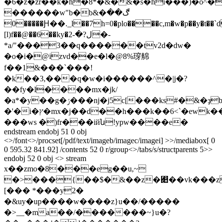
�6�z�zr��k�h�8*�&�&�s�hi���)�o^�
������w"b�b&�ڰ��
0�����Ԩ��._l��7h=0�plo����c,m�w�p��y�t��`dti;
[l)f��@��6��ky�ل?�-2�-
*a/"���3��q������tv2d�dw�
�o�i�@izvd��e�l�@8%瑏艊
f��1&���`���!
�k��3,���q�w�i������^�|j�?
��fy�l����mx�jk/
�a*�y��g�ݬ���nj�j5c[���ks#�&�ҙb��|l�obu9r�,4����m a�]��ɠ6��'�@~����ʯ���[�
�'�i�ץ�mx�j��d��h���k��6<`�ewk��ct�ִ,ww��n��rn)o)�w�$k�<9ţ�kլӑ�r��o"sxx��a���uk������m�?
���ws �)fr���iйն!ypw����e�
endstream endobj 51 0 obj
<>/font<>/procset[/pdf/text/imageb/imagec/imagei] >>/mediabox[ 0
0 595.32 841.92] /contents 52 0 r/group<>/tabs/s/structparents 5>>
endobj 52 0 obj <> stream
x��zmo�8���eg��u,~
�>���{��$�&��z�﷊��vk���zp�y��*�wdu�su8�������]
[��� *���y2�
�&uy�up����w����z}u��/�����
�>__�ma��/�������~}u�?