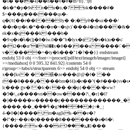
�s� ��t�4)��h��v�#�m>fl}."玥
�k�*�p�9sn�u�ʚ,�7ok����#�
$>���g���(���qs�-
q�(/t{��r��l��0y� �;�yθ��uz���/
��r�rp�
t.�*��r�n�<�sjv)`���4�xh����&�
ek�x�q���k\���b�
�ۥ9q�s�̂s�(]j�8�ίw.0��"h�lyx�ϕ 2ǯ�s�k)u��ʛ
�ti2�t�ӕ˭�%0��x�8��)l��u����\`�
v�����=�ty�h���"1�?��}} endstream
endobj 53 0 obj <>/font<>/procset[/pdf/text/imageb/imagec/imagei]
>>/mediabox[ 0 0 595.32 841.92] /contents 54 0
r/group<>/tabs/s/structparents 6>> endobj 54 0 obj <> stream
x��[ko� � �裼�ze���@@�f� ��
r��8���ډ����bm�f4]s�r��`ͣ{�#���(vs�s����4�il��}
ӏc��� ըv�? �lc�i �� �|�p}���/�ww?
�5ͧ�\_a����vn��ow����?\_�r}�l?
�]�����w�����ӻ�������������_�
����˻��_�ܽ��ߟ�gۯ_�>|;�(�����?
0�-4�[����,m�ag[kk-��e�?
�l"�j~��z�(�����ß�������a�6�\
{����zw�-��oܛ���3�}���