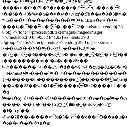
�� [�l^p�0wϐز��"2c�m:p#烩
�#��cm�0z�\7b�3�g��̮�v�@vųb��-v�?
t��f���%v�h��y�w�>ێєq'�t7ḇ��a�9�3l[�қz�lg�5�ّ�}u�1u���!'34������rp����ù[9��{�;7
㤕o����������r�i�-totǳme�e�/
���f#���v�{�q̶��f2� endstream endobj 38
0 obj <>/font<>/procset[/pdf/text/imageb/imagec/imagei]
>>/mediabox[ 0 0 595.32 841.92] /contents 39 0
r/group<>/tabs/s/structparents 3>> endobj 39 0 obj <> stream
x��zko$� ���c{ˢh����z.d�
�a�=8�3����sȿ)u�t�un�]�f��h~i��
t��������uy� �4�q��v6z��
*������_��./n~�d��_^@�xyq�&a�6�
_^t�/mus����ˋ�_^��������������n
{~������ȣ��������ic��j���ܱ�t@jsu�
��w��ʡ2��w1�1�����ϗ��z7�����]�
�q
�e�$j
˕|a���~n������bt�ē��z���7
����u��-t.�1��}ӥ{:��k�_� ds^z)�7ʊ
�l�=cgi��
@w�2l[��x����vx�3�_��e��0��a�u
�:��^���>h�m