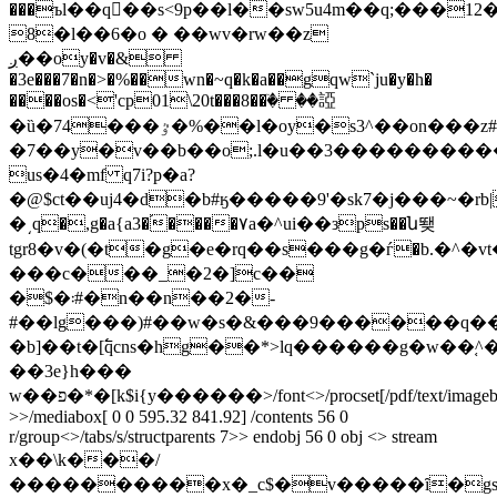
���ъl��q󲀴��s<9p��l��sw5u4m��q;���
8�l��6�o � ��wv�rw��z
ږ��oy�v�&
�3e���7�n�>�%��wn�~q�k�a��gqw`ju�y�h�
����os�<'cp01\20t���8��ٙ� ��䛩
�ȕ�74���ٷ�%��l�oy�s3^��on���z#n�l�gnw1��vp���w�s��m)nxϕla��mz'g{��
�7��y�v��b��o;.l�u��3����������
us�4�mf q7i?p�a?
�@$ct��uj4�d�b#ӄ�����9'�sk7�j���~�rb
�͵q�,g�a{a3�֜����٧a�^ui��зps��ն뙞
tgr8�v�(�t�g�e�rq��s���g�ѓ�b.�^�
���c���_�2�]c��
�$�܃#�n��n��2�-
#��lg���)#��w�s�&���9������q��
�b]��t�[߱qcns�hg�
�*>lq������g�w��֚^�|
��3e}h���
w��פ�*�[k$i{y������
>/font<>/procset[/pdf/text/image
>>/mediabox[ 0 0 595.32 841.92] /contents 56 0
r/group<>/tabs/s/structparents 7>> endobj 56 0 obj <> stream
x��\k���/
����������x�_c$�v�����ȋ�gs