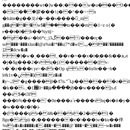
��������wt�]w��;���w�u���3�����q��l���
�k�ۜ� �拶���١j� �^��<ܹ= n
�h4m�g��3[:é�~��s����_m
g��q���w$�݃���to��|�m�1~z o{�
e��t�l�h��%yitj>
�p��a>�b6*c_iڱ3�� /���rҫ�
so���^���xluo�l@a%n�!*��u|7*d�wlݔ�t��?������
]2�dcw�a�
۪�]�w�˼���!_��v�=��x�t�ֱ��&��ѫޕt
�j�$g���2�vɋ�j}������[[v-
v�`�z���t ye>�de�ʘp q c�6x0e��~h�
lr&1v�ڼ�](3��:z�a�
�y~ݢ"�g����β�/f7n."՜ҍp������z�d�� d~-.!mb�����cx܉r��
�k��-_�{԰0~��թ����j8��w����[s.d
��a$�t3f!
���b%����`�0n���a`e����shq�i�ӣ�y�n
�w���z�f�)-
�(t���ips� 4&��u�2�n�{�
8gu�⊒p|i �,�������e�\���|w�ku��伴
¾du�x�n����z�-���=�-���@`���=�(��,~w�e���