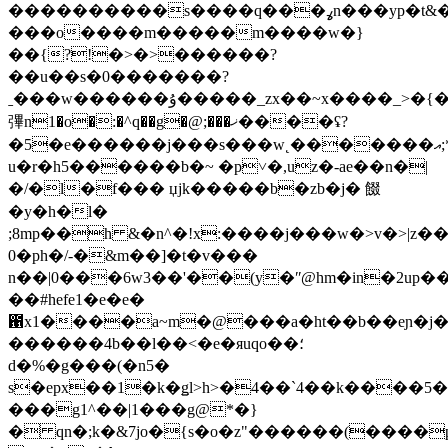
����������s����q���ߩn���yp�t&�^c�
���o����m�����m����w�}
��{?!�>�>������?
��u��s�0�������?
ˍ���w������ۇ�����_zx��~x����_>�{�����g9������o'#b
彃n1�o�:�^q��g�@;���ޚ����ʢ?
�5�e������j���s���w˛�������އ;*�uw��;rn����7���x���/p��ի
u�r�h5������b�~ �p˅�,uz�-ae��n�|
�/�l�f��� џjk�����b�zb�j� 餟
�y�h�l�
;8mp��h &�n^�!x:����j���w�>v�>|z������s�bm�7��b
0�ph�/-�&m��]�t�v���
n��|0���6w3��'��(y�ʺ@hm�in�2up�
��#hefe1�e�e�
఑x1����a~m�@���a�ht��b��eɲ�j���<
������4b��l��<�e�яuqo��؛
d�%�g���(�n5�
s�epx��1�k�ǥl>h>�4��`4��k����5�
���g1^��|1���g@*�}
� qn�;k�&7jo�{s�o�z"������(����