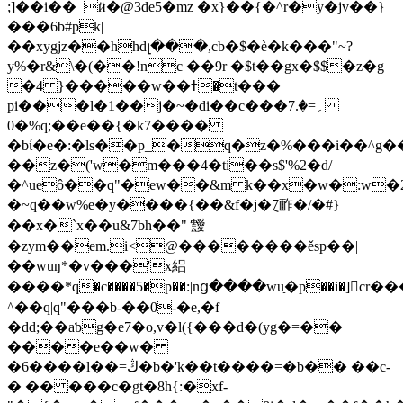
;]��i��_ӥ�@3de5�mz �x}��{�^r�y�jv��}
���6b#pk|
��xygjz��hhdլ���,cb�$�è�k���"~?
y%�r&\�(��!nc ��9r �$t��gx�$$�z�g
�4 }�����w��ߙ�t���
pi���l�1��j�~�di��c���؍=�.7
�0%q;��e��{�k7����
�bί�e�:�ls��p_�q�z�%���i��^g
��z�('w�m���4�ti��s$'%2�d/
�^ueô��q"�ew��&m k��x�w�:w�2����[v1�[
�~q��w%e�y����{��&f�j�݈7䩆�/�#}
��x�`x��u&7bh��" 靉
�zym��em.i<@��������ěsp��|
��wuŋ*�v���'x絽
����*q�c����5�p��:|nց����wuַ�p��i�]
^��q|q"���b-��0-�e,�f
�dd;��aƅg�e7�o,v�l({���d�(yg�=��
����e
��w�
�6����l��=ڭ�b�'k��t����=�b�� ��c-
� �� ���c�gt�8h{:�xf-