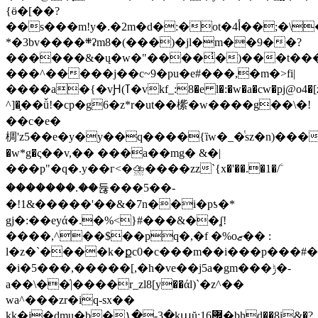
{ӫ�[��?
��s���m!y�.�2m�d�:�ot�أ4��;�\�c?
*�3bv����܍ʡm8�(���)�jl�m��9��?
������&�ų�w�"����̓�)���t���f����
���^�����j��c~9�pu�e#���,�m�>fi|
����a�{�vԨ(ߠ�vkf_:8�e l�:�w�a�cw�pj@o4�[z]3p�z���
^]�֛��ǚ!�cp�g6�z*r�ut��橴�w����g��\�!
��c�e�
椆'z5��e�y�y��q����{ȉw�_�ͭsz�n)��
�w*g�ς��v,�� ���a��mg� &�|
���p"�q�.y��г<�⛈�� ��zz`{x�'��.�1�/ۧ
�������.��듆���5��-
�!1&�����'��&�7n��i�pƾ�*
gj�:��eyά�.�%˂}#���&��ʆ!
����,^��$��pq�,�f �%oޒ�� :
l�z�`����k�քc0�c���m��i���p���#�r
�i�5���,��� ��[,�h�ve��j5a�gm� ��ݱ�-
a��\��֬|����r_zl8[y��άl)`�z^��
wa^���zr�iq-sx��
kk�j�dmu�b�١�-3�kաŭ:16݌�bhd��8i&�?