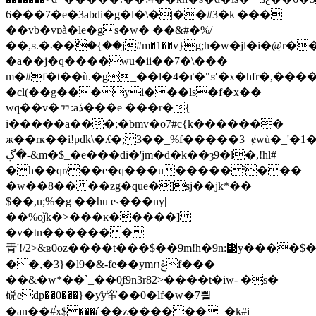
6���7�e�3abdi�g�l�\�|��#3�k|���
��vb�vɒà�le�gs�w� ��&#�%/
��,ƽ.�܁��ު�{��j#m�1��v}g;h�w�jl�i�@r����|
�a��j�q����wu�ii��7�\���
m�#f�t��ù.�g_��l�4�ґ�"ƽʹ�x�hfr�,�����ދ��x�
�cl(��g���yi���ls�f�x��
wq��v�ᆩ:aڏ���e ���r�{
i�����a���;�bmv�o7#c{k�������
ж��rҝ��i!pdk\�ʎ�;3��_%f�����3=ɇwù�_'�1�
&-�ڳm�$_�e���di�'jm�d�k��ȝ9�l�,!hl#
�h��qr/��e�q���u�����ª���
�w��8�� ��zg�que�]sj��jk*��
$��,u;%�g ��hu e˴���ny|
��%oǰk�>���ĸ�����]
�v�tn�������
青'!/2>&ʙ0oz����t���$��9m!h�9n̶:߻y����$�c�g�k[v����1r���b�#
��,�3}�l9�&-fe��ymոݞf���
��&�w*��`_��0̮f9n3r82>����t�iw- �s�
䂱edp��0���}�ƴy䆔��0� lf�w�7쀹
�an��#֗x$���έ��z������=�k#i