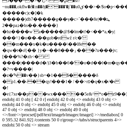
3���~�>�1̼;>?\�ߪũ�sr?
~nu���,okflw�é�:n��ðj�`���'�j`��uڧ0'��>�/$o�p<������v�&u�ե�kwĕ~���ե���*���b���h_]�3�v�h�c� ���e%��u[c\7�ytq���<�cy���bt�o�\j�w���w
�����c)c�]�k
�����)db7�����g��ӌ�c>`���8eܜ��|
�2�paڌ�hs��.����}
�bz����w`a�����@$�lm�t!�<��*a,�y|
���^}�o��-��gob�rdwź r/c�'
��m���x�k�u����\��l8e��
�qw�t�o̊{�� }y�~��8���ۊ���?u���jv;
[���%?�zh<� r
����ן����d�/)3�h��6�'�o�d��l�m�qy��t��?
�?=v����|
�z�ߒ��v��}sb=�1��$�����δ
�p1.��-��qy!���1�ٵ��>rפ�q�x�/�r
�!
�e{7xe��p��wx�����5e&^*o�z9��
endobj 41 0 obj [ 42 0 r] endobj 42 0 obj <> endobj 43 0 obj <>
endobj 44 0 obj <> endobj 45 0 obj <> endobj 46 0 obj <> endobj
47 0 obj <> endobj 48 0 obj <> endobj 49 0 obj
<>/font<>/procset[/pdf/text/imageb/imagec/imagei] >>/mediabox[ 0
0 595.32 841.92] /contents 50 0 r/group<>/tabs/s/structparents 4>>
endobj 50 0 obj <> stream