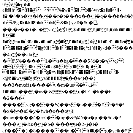
95�ep�ƽ�
a�d�h�f��@_%�w�̴��,bl�^wv;�z�u��-
��՚�^�h��l���r�t���x���q���h�/t�
�a28g.���/�l�9�u��v�&��}ܔ>#�& �㔾
��.�e��ܐ�л�ׅvop`b$o���lz�j���;�)ƃk�����!
� ��
���9nr��`3�a��v��n��p�������)jb6�1��>�"���e�
�i�����q�'�|g%�( ik�����h��q*:1[d��yޑd�6����k*\�
�4p��.rbe
� 8\5%���� 1�s�bg���5{d�t�ϡ)q?
��jr��x�� e$lh�(��� �p�:�
����_�z�~!�g�=v�h|��6k�']^�����g3��[�z�-
k@���w���ya$�� ��2�֣��a<)��}
��3�mxǆܐ����,�m�ue�ڦ
1�����s��r�n̨s� &s��q�h?=�k��6j
�2��t
����vg����!s)��y�s���#^�$�!
�x��n5�y�˦wh�o��o!|
�mw����^�քz'��ɱ:�&*@/֔r�a�p ��5d-�?
���\�&ĸ��b�'���u�2~j�l�
eƒ���)t�8�����ܸ�π�h���ֶ�іg�yeik�٣(��q@����c�v�j���.���1r���¾�n���^z�5��˚d�a���xʘ_ؗ7�b]6ӻ��t����o�