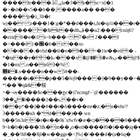
����fe���.aݷ̃la�3�k�sc=x[�}
�>�d��v5��h��;����a�� ���
����p�)_3li�t
wj��^ z���1�:g�*��d���s,ħi�sp1i���r�
����� �$rk��dhڦ��u2:���t:nӛj6?
�eziɖ6�ѳ�|1s~h���<7�e 2���l
�>���i}�׭�b�c��xt-
��t��,�vbź��й�n�ƚ��=�}ie��eò\� -
*�ta��ɏ��kޚ���x�@��6�w&ٺ��@$��ho
�1�nx .o��nΰl�%
΍��.x����n��w5#��-
�����s��p��5�lvj9����]�9��y��>
*!��݅ �q۵&�䅑
=�~ѹ����$o���ըc�)7ncmgf~`@������
ܨ��3�l����2��s,��v�
f��p*��]��#��i�ŏ����mr�z;�n�ehr/?
3�����ĸh �*d���)�� wn
b��5ts3n�r�e��0k`xfwfv�æ�cj����0��
9~k�b�j���3fk�m��ݛσ�ed����ȑ0�)���jq���q1�5��el��ǚxlfu
�_��!h8��$jl�w��gge�<]%{�\���d�(a�ϋq�