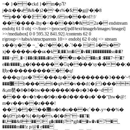
~� }��ckd }�m�ρߣ?
j�ʣ��a̓&&�)2�^�s%�$;�g@�|�8
*p��`�֬�]�}9�,6m���rd?:!/
������-lhy�<����hݿ&�2a� endstream
endobj 61 0 obj <>/font<>/procset[/pdf/text/imageb/imagec/imagei]
>>/mediabox[ 0 0 595.32 841.92] /contents 62 0
r/group<>/tabs/s/structparents 10>> endobj 62 0 obj <> stream
x��\y�� ~_`�c?��[,�.`!�� ā ȃ�e�?
xj� ����u��ѭ�k �;��3m�ȏ�v��}��������so�t�
?
���>ɟ_�<}��d�(���a�6e߲��ze�۟dx��n;� :���7~�?
e��r����ݻg�f������q����'sy����;�;�\�c�z����޽��������7n���}w��8׌�z��q�����%��3�\��rg�w��x1��
䀗e�����������q!
���qy{pz�7���4ƿ���������3���'~
���߼b���z6�q#v�v��d{�) i���20ξ"��������"�ig'�s�۲��hgn-
&ڊm甆�8�8�bw��t����l��o�3��~d
��� �v�!r�n�9�x��d��\��a�`��"[hw�@؛
m�v��v��z���!
�� j�j���޸m�h�u���c`��-y=��%�
�ķ0ph�%{�#p�ԅ�[�f"~��7�|
�l,��&8��3 g�d���)7*gjb��w�v�7�_
������m��!z p/@� e���