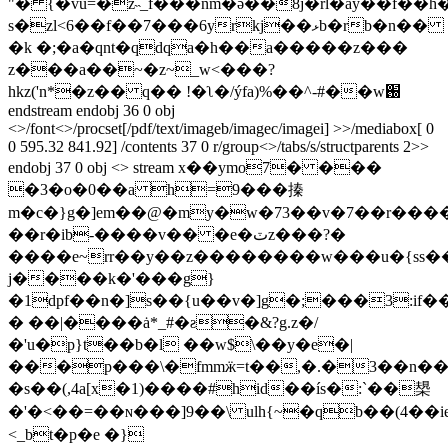
"� {�vu=�z˵_f���nm�ә��8j�rl�ay��f��
s�zl<6��f��7���6yrkj��ޅb�rb�n��
�k �;�a�qnt�qdqa�h��a�����z���
z���a��~�z~_w<���?
hkz('n*�z�� q�� !�ʅ�/ýfa)%��^-#��w֐
endstream endobj 36 0 obj
<>/font<>/procset[/pdf/text/imageb/imagec/imagei] >>/mediabox[ 0
0 595.32 841.92] /contents 37 0 r/group<>/tabs/s/structparents 2>>
endobj 37 0 obj <> stream x��ymo7� ���
�3�o�0��a h=9���搸
m�c�}g�]em��@�my�w�73��v�7��r���
��r�ib-����v�� �e�ٽz���?�
����e~rr�
�y��z��������w���u�{ss
j����k�'���g}
�1dpf��n�]s��{u��v�]g�;���3:if�
� ��|����ȧ*_#�ƨ�&?g.z�/
�'u�p}t��b�l ��w$\��y�e�|
���p���\�fmmӝ=t��,�.�3��n��
�s��(,4a[x�1)����#hid��ís�:`��槼
�'�<��=��ɴ���]9��\ ulh{~�qb��(4�
<_bt�p�e �}