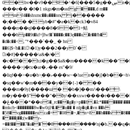
0�:bv��v9��0�^�6[���5�g��ڛn�ƹ��,��&��b���3���v�hm�q��?
���e�� �f�1 nkgs�m�̀иdg����,d m��
smŕ4��shxmc��u���nrқ j������
�;�
�� � yb�#"�a�k�ck3�v84
���п��ql����8�9�1=鲒
���bp��9t�kf=ǰfwf�`����c��3ę���u�r��fb�
�d�c��<,⺂���`��_ � hn
��6]$~҅h�.�1󅸋\�1)y���2��y0`�
i�#]�����\a&�/�
�c���b;i�g��$a&�m�����k��"�
����>j�tϫ�ar�,-�� es"�9/
�liqf��>�u�b>ֻ��ޅ���w~�!uen��j]�b��~һ\���������y���<^jp
�sq��w'�m����y��{-}� ��
���m�9y[����ɯ� �b�]��m/\���\
m�y���$"���”�ծy\��xxwr����r����
�ڠ���*��o5�_rc���g�y>p��f|.�â:*�������\����;�}
�mkcb<�������8w�w0@�.��u�� � nlp�q�.�vn ��k
�58�vg������euca�="�08�~,�n=8��h���s�8�
� ���j��;(w��y-
=��f����7�a��݇`�8���##����'ǌ�b.��q