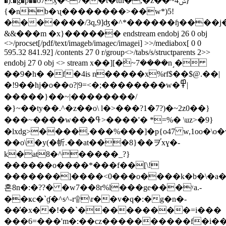
�):�g�p��o7ӽ�<7��t�tul�,�z��~4ݾ}
{�nb�ʯ��������>��w*)5!
�������/3q,9]ʤ�^*������ɧ����j
&&���m �x}������ endstream endobj 26 0 obj
<>/procset[/pdf/text/imageb/imagec/imagei] >>/mediabox[ 0 0
595.32 841.92] /contents 27 0 r/group<>/tabs/s/structparents 2>>
endobj 27 0 obj <> stream x��][�ܶ~7����n˼�
��9�h� �f�4is n�����x%rf$��$@.��|
�!9��hj�ο��o?|9=<�;��������w�߾|
�����}��~|��������/
�}~��ty��.^�z��o\ l�>���?1�7?)�~2z0��}
���~����w���ߟ>����'� *=%� \uz>�9}
�lxdg>����,���%���]�p{o47 w,1oo�\
��o\�y(�㠼.��at���8}��ヺxɣ�-
k�at8�^�����_?}
������o����*���f��[\!
�������]����<0���o����k�b�\�a�3
혼8n�:�??� �w7��8r%l���ge���ʸa.-
��ҝc�`ɠ�^s^-r۩\r��v�q�:�g�n�-
��̕�x��!��`���������=i���
���6=���'m�:��cz����������f�i��ը