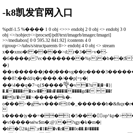
-k8凯发官网入口
%pdf-1.5 %���� 1 0 obj <>>> endobj 2 0 obj <> endobj 3 0
obj <>/xobject<>/procset[/pdf/text/imageb/imagec/imagei]
>>/mediabox[ 0 0 595.32 841.92] /contents 4 0
r/group<>/tabs/s/structparents 0>> endobj 4 0 obj <> stream
x��xmo�f ����>d;r�3�>v�-
�6����p7ec��������%y)�h��|$w��������s
�}
��x������j��j���vg��je����3�����
��8?;��dd/q�y���.�/��p[=y�|
��\4��q�7~q{$����᧮�v�?u�j�~�}|
�.�����r�xw����s�\���l�����gd�f ��f
��]u'�v��>܃�����k�-
o���>�gwv���#10�_������b�&&qɤ�r�5ɻ�v�8���z�{���q���r�

k����)y��=��{�5���op^kp�>�$�k��m�ٴ��2�k�԰
�vf����мëw$m�;@}�?sǥy�k�m�|
�b�2ʇkj;`;e�1�i�v�z���0o��.�#����