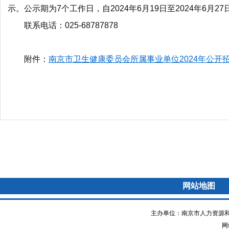
示。公示期为
7
个工作日，自
2024
年
6
月
19
日至
2024
年
6
月
27
联系电话：
025-68787878
附件：
南京市卫生健康委员会所属事业单位2024年公开
网站地图
主办单位：南京市人力资源和
网站