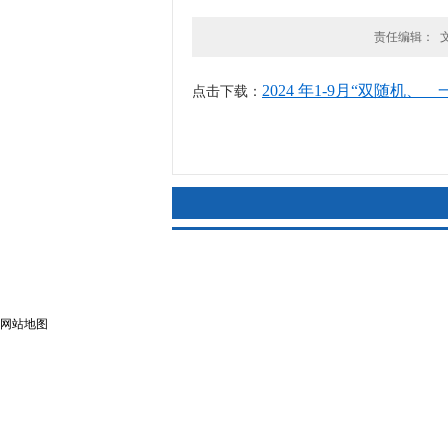
责任编辑： 文
2024 年1-9月“双随机
点击下载：
网站地图