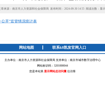
章来源：南京市人力资源和社会保障局 发布时间：2024-09-30 14:55 阅读次数：
显
、 一公开”监管情况统计表
网站地图
联系k8凯发官网入口
主办单位：南京市人力资源和社会保障局 支持单位：南京市城市数字治理中心
网站标识码：3201000044
您是本站第
显示网站总访问量
位访客