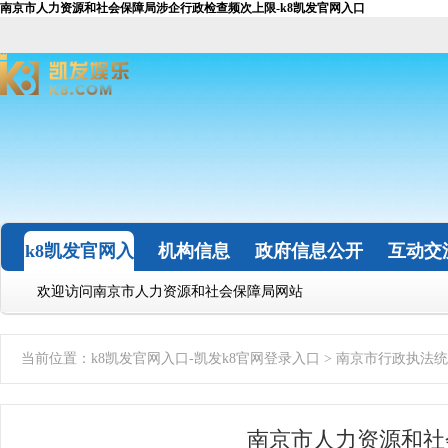
南京市人力资源和社会保障局涉企行政检查频次上限-k8凯发官网入口
k8凯发官网入
机构信息
政府信息公开
互动交
口-凯发k8官
欢迎访问南京市人力资源和社会保障局网站
网登录入口
当前位置：
k8凯发官网入口-凯发k8官网登录入口
>
南京市行政执法统
南京市人力资源和社