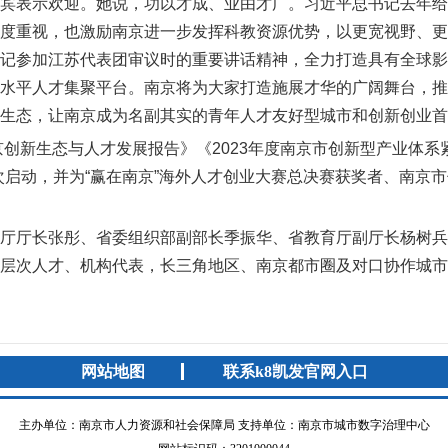
宾表示欢迎。她说，功以才成、业由才广。习近平总书记去年给
度重视，也激励南京进一步发挥科教资源优势，以更宽视野、更
记参加江苏代表团审议时的重要讲话精神，全力打造具有全球影
水平人才集聚平台。南京将为大家打造施展才华的广阔舞台，推
生态，让南京成为名副其实的青年人才友好型城市和创新创业首
京创新生态与人才发展报告》《
2023
年度南京市创新型产业体系
次启动，并为“赢在南京”海外人才创业大赛总决赛获奖者、南京
厅厅长张彤、省委组织部副部长季振华、省教育厅副厅长杨树兵
层次人才、机构代表，长三角地区、南京都市圈及对口协作城市
网站地图
联系k8凯发官网入口
主办单位：南京市人力资源和社会保障局 支持单位：南京市城市数字治理中心