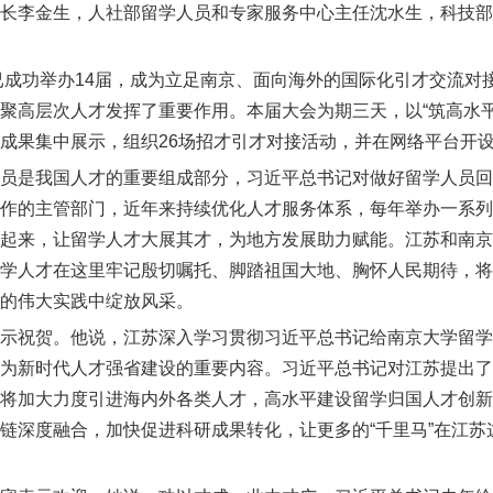
长李金生，人社部留学人员和专家服务中心主任沈水生，科技部
已成功举办
14
届，成为立足南京、面向海外的国际化引才交流对
聚高层次人才发挥了重要作用。本届大会为期三天，以“筑高水平
成果集中展示，组织
26
场招才引才对接活动，并在网络平台开
员是我国人才的重要组成部分，习近平总书记对做好留学人员回
作的主管部门，近年来持续优化人才服务体系，每年举办一系列
起来，让留学人才大展其才，为地方发展助力赋能。江苏和南京
学人才在这里牢记殷切嘱托、脚踏祖国大地、胸怀人民期待，将
的伟大实践中绽放风采。
示祝贺。他说，江苏深入学习贯彻习近平总书记给南京大学留学
为新时代人才强省建设的重要内容。习近平总书记对江苏提出了“
将加大力度引进海内外各类人才，高水平建设留学归国人才创新
链深度融合，加快促进科研成果转化，让更多的“千里马”在江苏