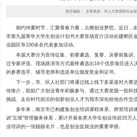
责任编辑： 文章来源：市人力资源和社会保障局 发
相约仲夏时节，汇聚青春力量，
点燃创业梦想
。近
日，
市第九届青年大学生创业计划书大赛首场宣介活动在建邺区
业园区等
100
余名代表参加活动
。
本届大赛分为
宣传征集、初赛遴选、复赛、决赛前集训
过专家评选、现场路演等方式最终遴选出
16
个优质项目进入
的参赛选手、辅导老师和选送单位颁发奖金和证书。
下一步，市、区人社部门将通过线上线下多渠道对大赛
传推介，鼓励广大创业青年积极参与。通过大赛发掘
一批科
挑战、走在时代前沿的创新创业人才为我市深
化校地合作交
多年来，南京市已构建集创业培训课程体系、师资培训
训“五维”管理服务体系
，累计开展各类大学生创业培训
35
万人
业培训的一张靓丽名片，也是创业促就业的重要举措。