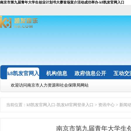
南京市第九届青年大学生创业计划书大赛首场宣介活动成功举办-k8凯发官网入口
k8凯发官网入
机构信息
政府信息公开
互动交
口-凯发k8官
欢迎访问南京市人力资源和社会保障局网站
网登录入口
当前位置：
k8凯发官网入口-凯发k8官网登录入口
>
资讯中心
>
新闻
南京市第九届青年大学生