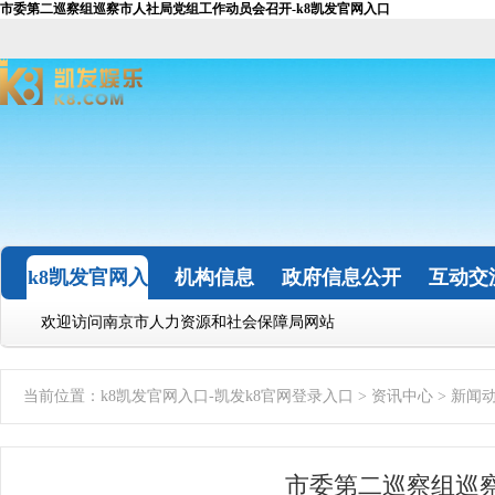
市委第二巡察组巡察市人社局党组工作动员会召开-k8凯发官网入口
k8凯发官网入
机构信息
政府信息公开
互动交
口-凯发k8官
欢迎访问南京市人力资源和社会保障局网站
网登录入口
当前位置：
k8凯发官网入口-凯发k8官网登录入口
>
资讯中心
>
新闻
市委第二巡察组巡