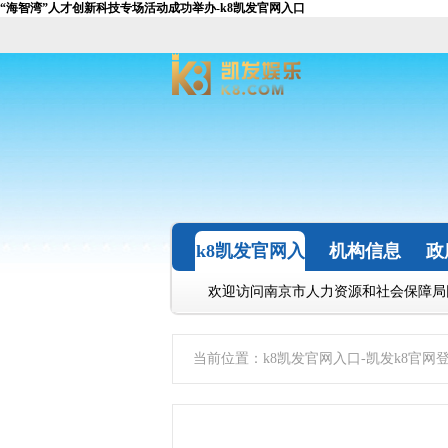
​“海智湾”人才创新科技专场活动成功举办-k8凯发官网入口
k8凯发官网入
机构信息
政
口-凯发k8官
欢迎访问南京市人力资源和社会保障局
网登录入口
当前位置：
k8凯发官网入口-凯发k8官网