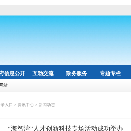
府信息公开
互动交流
政务服务
专题专栏
网站
登录入口
>
资讯中心
>
新闻动态
​“海智湾”人才创新科技专场活动成功举办