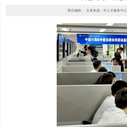
责任编辑： 文章来源：市人才服务中心 发布时