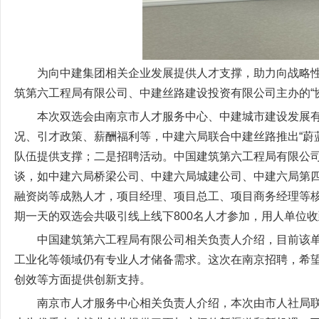
为向中建集团相关企业发展提供人才支撑，助力向战略
筑第六工程局有限公司、中建丝路建设投资有限公司主办的
“
本次双选会由南京市人才服务中心、中建城市建设发展
况、引才政策、薪酬福利等，中建六局联合中建丝路推出
“
蔚
队伍提供支撑；二是招聘活动。中国建筑第六工程局有限公
谈，如中建六局桥梁公司、中建六局城建公司、中建六局第
融资岗等成熟人才，项目经理、项目总工、项目商务经理等
期一天的双选会共吸引线上线下
800
名人才参加，用人单位收
中国建筑第六工程局有限公司相关负责人介绍，目前该
工业化等领域仍有专业人才储备需求。这次在南京招
聘，希
创效等方面提供创新支持。
南京市人才服务中心相关负责人介绍，本次由市人社局