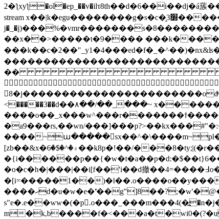
�2ƪxyƪ�oǐ�ep_��v�ilτ8th��d�6��i��dj�á蔟��$�^��'��f�{��2mj�d#iۉ�(?f��4c*� :ցry�a�s�ؔ�#us� 9p��ǖ�l�e�wω{ endstream endobj 472 0 obj <>
stream x��|k�egu��������g�s�c�̝׽3�������0�����1��6��`l��q��t���htt�*��gt�i�"�
j�_�j)���%�vmr�������s�8������
��x��>�����t�9���� ���k�
���
���k��c�2�� "_y1�4���ed�f�_�^��)�nx&ʪ���o����z����kط�`6
�����������������������������o
�� "�����
~
8�j�����������������������o
<�����3��d��۸��/��_���~ x�����
����o��_x���w^���r�������ϯ�����������m
�a9���rs,��wn/���]���p?>��kx���#"
����~ա�����sx��^�\����m~pl�:�޼h&x�[���'��/} �&^7�eew>wc4����(� ��|�q�b
[zb��&x�۾�^�$�6��k8p�!��/���8�ty;|(�r���[�ľ$ ���ġ�&)�ww�%{x!�a�& � ��� ���rx �{
�{i������p��{�w�t�a��p�d:�$��t}6�����guvd�wgkxo�a�p���ص�e8�@r�4=��������
�o�c�h�|���|��i[f��'i��d撤��4=����߃o�t܋�q��2er.#��:���)�_;a��w��{/he ^�
�[i=�����1��)�l��.o����o��y����ϛ*��z�ym߼���uiydg���ez�mod�(�iu�o�x�4:|u�n�}
����ޙd�u�w�e�'̊��g"]8��?;�w'�@�m������h�,xo]v�j2e�gӭ�;��bl`:���&igal���_e-x�h焅 ���l�� ?
s"e�.e��ww�(�p.o���_���m���4(�߽�n�
m�k,b����f�<���a�t�wi0�(?�u: