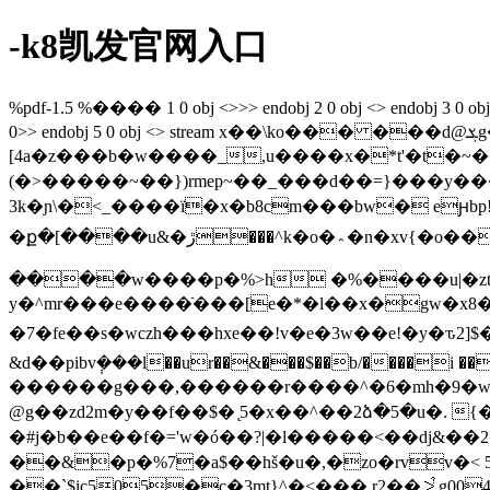
-k8凯发官网入口
%pdf-1.5 %���� 1 0 obj <>>> endobj 2 0 obj <> endobj 3 0 obj <> e
0>> endobj 5 0 obj <> stream x��\ko��� ���d@ܮg�a>�8�a# ��!la���$??um��=�!
[4a�z���b�w����_,u����x�*t'�t�~����/_�~y|8}
(�>�����~��})rmep~��_���d��=}���y����4��n}�,�*�l�ϯ�|m��dܔ�r4l�
3k�ɲ\�<_����ï�x�b8cm���bw� eԩb
�ք�[����u&�ڙ���^k�o�؞�n�xv{�o���c�me�;�zq'xd-?xྛ{cg}�َ�kl�b� �m��)�k(!��3[��-��y�~�՝�1���`�
����w����p�%>h �%����u|�zt>�{ۋw�*��a�����n�[ӊj��tƀ��!��tm ��v
y�^mr���e����ֿ���[e�*�l��x�gw�x8����r�����wt��ڙ��{? ��w5[w�k
�7�fe�� s�wczh���hxe��!v�e�3w��e!�y�
&d��pibv݄���l��ur��&���$��b/����i ���2lk���ћi�8
������g���,������r����^�6�mh� 9�w�
@g��zd2m�y��f��$� ̨5�x��^��2ձ�5�u�. {
�#j�b��e��f�='w�ó��?|�l�����<��dj&��2=�
��&�p�%7�a$��hš�u�,�zo�rvv�< 5
��`$ic505�c�3mt}^�<��� r2��⩼g00