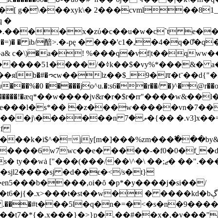
[ g�\���xyk\� 2���cvml��81_{ 
 �
�.����x�zύ�c��u�w�c`t e�
�*w�=)� � ib/醅>.�-pę � ���'c1�,�4�q�0͌
^a& c�\)�a�! %���q�vf|t��qww
_�����51����/�≑k��$�vy%*���&� 
lb�#�ᯕw��lz��$_9�ℼ�tˉ��d{"�3
 �����jo^u.�:s6��r��/ �)^�@r��o&��b�%r
��7�� .�����!�ӕq*��w����jv&r�r�$r�rr"����w&�
� -e���l�s*�� �z���w�����vn�7��
��k�i$^�=jy[m�]���%zm���߱���by&m� �
wow����6w7wc��e� ����-�f0�0�f˾̵�
��;ޖ� ��".���\�\�-#�jx�t}���x��%6ߦx�\�ƿ4�x[n/x�'t�
6�j{�.x>���t�st��w� � ����kd�bڳ��i#?