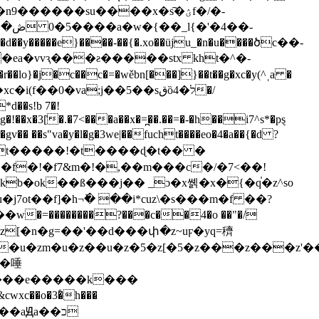
f��0�va;j��5��sقȍל�4�/
�s!b 7�!
��x�3[͑�.�7<���a��x�=̪��.��=�-�h��i7^s*�pȿ
l�gv�� �
�s"va�y�l�g�3we|��fucht����eo�4�a��{�d ?
ucht�����!�t����ɖ�t�� �
��f�!�f7&m�!�,��m���c�/�7<��!
t��f]�h¬ٚ� ��i*cuz\�s���m�f ��?
�������?���c��4�o ��"�/
�z�u�zm�u�z��u�z�5�z[�5�z���z���z'
wxc��o�3�҅h���
aԬa��כ