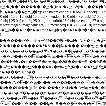
\~�e�8?5.�l�o�u�3q�b.�hg���2^�]��
^dm �(��0�(����d� �(iv-o=�vm&j\�e!j���j�f
 endstream endobj 6 0 obj <> endobj 7 0 obj [ 8 0 r] en
 obj [ 15 0 r] endobj 15 0 obj <> endobj 16 0 obj <> endobj 17 0 obj 
 obj [ 25 0 r] endobj 25 0 obj <> endobj 26 0 obj <> endobj 27 0 obj 
df/text/imageb/imagec/imagei] >>/mediabox[ 0 0 595.2 841.8] /contents
�� �9gse�3�% �_=ï��� � yjyj�k�x!
�2�f�� ��1��������!� &,��[阹���� �\e� 
q�ݝ��8q��_f�*�/[��;d� �o8g#s�
�l�v�cc ��5�bgz�&8'��m�6c��%l5
�/0z�b\��^�~�������k�[�!����u�ep}����`-
gǒ�\�9���z}s :��|
'�x�0�һ��f"pԩ�@~v��łk[��s�c����~<�cm
�a_�o���i 4r��(pclb<��s���4x��d\ķr
�w;e� �r7��� �]����y6��w������
w�n��i��s ��lg�eᇀ���ި��x�)�f