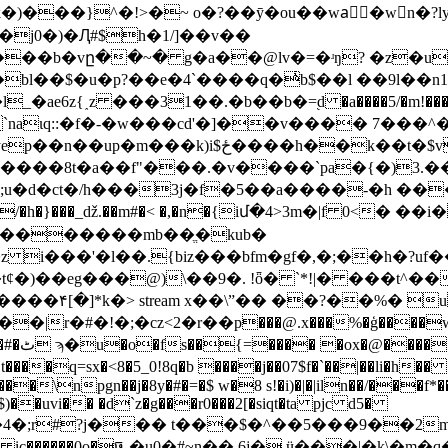
�k�)���}^�!>�~ o�?��ӯ�ou��waٓ�wn�?
l���b�vը��~� g�a��@lv�=�ʴŋ? �z�
�u�p?��e�4`����q�ͥb$��l ��9l��n1�6��س��a���h
6z{˰z ���31��.�b��b�=֭d �a����5/�m!���"l��e
����`naιq::�f�-�w���cd'�]��v���� 7���^
le����8t�a��f"���.�v����`pa�{�)3.
�;u�d�ct�/h���3j�f�5��a����-�h ��
l#�������mb��ֱ�kub�
 i���'�l��.{biz���bfm�gf�,�;��h�?uf��
)��eg���@)\��9�. !ȫ� `*!|� ���t^��
����۴[�]*k�
> stream x��\ˮ�� ��?��%� 
���@.x���%�ģ����wuи��'
x�c/
����q=sx�<8�5_0!8q�b ����j��07$f�`��|��li�h
�\npgn��j�8y�#�=�$ w�8 s!�i)�|�|iln��/���f*�
)��uvi�� �d`z�g���r0���2[�siqt�ta pjc d5�
5&�4�;r#?j��� t���$�^��5���9��2m�