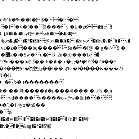
��=m6^k�%��i�$���
֞[
���p#��rh�)b�[c�;g�!�9�7)i��^|
ꆓ�l?
��j"��҇~vd����v����o -@w�& i��|
0����#��w'�����{n�* ��봠
��lv���&ag��*��$鄮