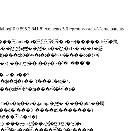
x[ 0 0 595.2 841.8] /contents 5 0 r/group<>/tabs/s/structparents
����dc�䍯
hh)���xb0��t�;������o;�}
?�]��(xeb\h*�m�����e�
4b�x�hj��v�g;mhp.��`����p94��䁣
��d� ���8_����ml�������}
�jo���or.��z�6��d-
�t ��q\�v������ 9�a���j;�