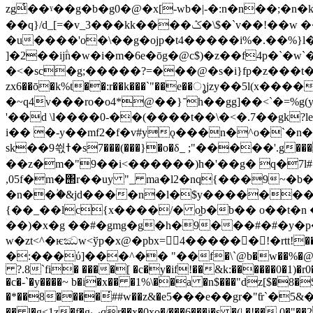
zg҅��ˠ��g�b�g0�@�x[-wb�|-�:n�n��;�n
��q}/d_[=�v_3���kk����ݣ�\$�`v��!��w ��j0�)�Ԯ#$h�1/]��v��
�u����'o�\��g�ojp�t4�����i%�.��%}
]�2��ijؖn�w�i�m�6e�ōg�@c$)�z��f4p�`�w`�bl��$
�<�sc�g;�����?=���@�s�i}fp�z���t�l_�ae
zx6��ō�k%t��:r��k���`"��e��ൂjzy��5l(x
�~q4v���ro�o4*@��}־h��gg]��<`�=%g(yep��n��up�m���k)i$ځ����h��k��t�$v����hjw8���d#e��bfy=�n#�ȱ����g�
'��d \l����0-��(����t��\�<�.7��gk?
i�� �-y��mf2�f�v#yǫ���n�^o�`�n
sk��9씏ߙ�s7���(���}�o�δ_ ;"�����'.g���/�h�}���_ǆ.��m#�< �,�n�{iմ�4>3m�|f 0<� ��i����
��z�m�"9��i<������)h�'��g� q�7
,05f�m�΢r��uy "_ ma�l2�nq{���9~�b�z
�n��ؙ�&jd����n�l�$y�������t¢�
{��_��lc{x����/� o֦b�b�� o��t�n 
��)�x�g ��#�gmg�g�h�9���#�#�y�p��|r�#�!�;�cz<2�r�܏�p
w�zt<^�ѥඣw<ўp�x@�pbx=񷵣4������!�rtt!��#�ٹ ϡ�u�o�fs��{=���� �ox�@������a�(��@ ��~p%4�mя�
�:���ύ]���^�� "��f�
\`@b�w��%�@t
?.8`fi� ����[ �c�y�if!��&k:������0�1)�r0��
�c�-`�y����~ b�i�x�� �1%\��a �n$���"dz[$�8�$
�*��8����̇##w��z&�е5���e��gr�"ƭr`�
�� l�g<1z�f�gبqr��x�0xo�/���6���j�s �(| �!��.0�"��2 ic������0o�ច-�u0�#~n�� 6j� ӵ���|�k\�m�q� [ �w�4f$�04�ho}