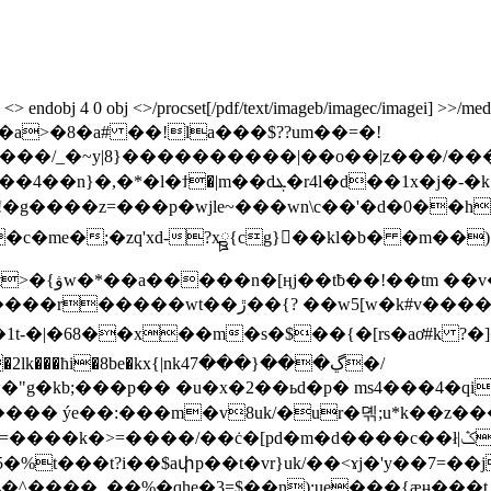
ndobj 4 0 obj <>/procset[/pdf/text/imageb/imagec/imagei] >>/mediabo
����������|��o��|z���/�����omמ�o�8t�o�~z|�
d��1x�j�-�k;��m���,x�� �r1x�b��}�惑
p!�g����z=���p�wjle~���wn\c��'�d�0��
�a->�m��?
#v� ����:|e�x|�{�� [f���'l�tq�>,
ԏ2]$�1t-�|�68��x��m�s�$��{�[rs�aơ#k 
be�kx{|nk4ڲ���{���7�/
"g�kb;���p�� �u�x�2��ьd�p� ms4���4�qi
���� ýe��:���m�v8uk/�ur�뎪;u*k��z��
���k�>=����/��ċ�[pd�m�d����c��ł|ݣn5��t^�~i�|
�%t���t?i��$aփp��t�vr}uk/��<ɤj�'y��7=�
4�^����_��%�qhe�3=$��n);ue���{ӕʉ��