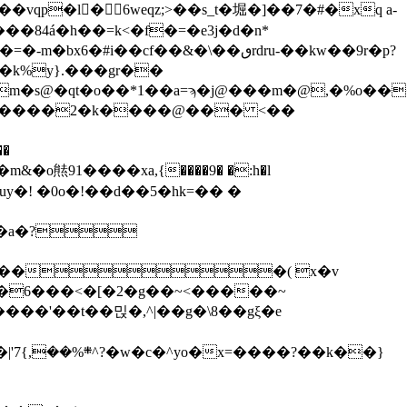
#i��cf��&�\��ٯrdru-��kw��9r�p?
�k%y}.���gr��
m�s@�qt�o��*1��a=ϡ�j@���m�@,�%o�
bvb����2�k����@��� <��
�а�?
���( x�v
��6���<�[�2�g��~<�����~
�'��t��믽�,^|��g�\8��gξ�e