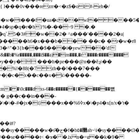
l���0v���rezrr�<�z$�ot#-eh�/
��w�t���f�ua�c��wl����5�b
�q�4�sp�q�r�b}%�-��~9 �.�
��q`.5�3#�w��2� ^a���'����2�a|
a�����h6�x���b��� ��c� �r�w�r8
�^"�3{h���$���i�yew��'d!
�����,���i$��a)�rn���,�r ����r��������
�l�y��y� ���h�pe���@n��ěܯ\��
�%!�88(�7zh��!���7���
\0c���dxs-6��e������{�������뼚
d� g��c��in���-