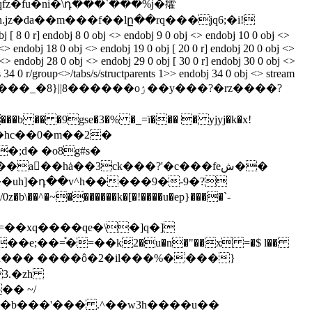
rqfz�fu�ni�\դ���`���%j�癨
n.jz�da��m���f��lը��rq���jq6;�i!
dobj 8 0 obj <> endobj 9 0 obj <> endobj 10 0 obj <>
<> endobj 18 0 obj <> endobj 19 0 obj [ 20 0 r] endobj 20 0 obj <>
<> endobj 28 0 obj <> endobj 29 0 obj [ 30 0 r] endobj 30 0 obj <>
 34 0 r/group<>/tabs/s/structparents 1>> endobj 34 0 obj <> stream
1��hc��0�m��2�
��uh]�դ��v^h�����9�-9�?
n=��xq����qe�\�]q�]
��p�d��� ����ô�2�il���%����}
3.�zh
o햚�b���'��� .^��w3h����u��