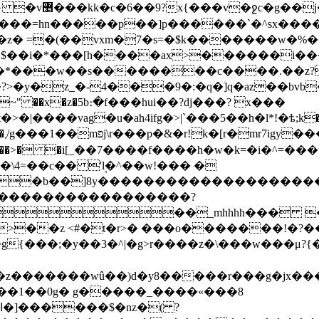
]��7�#�xq a-
�z� =�(��
vxm�7�s=�$k�������w�%��=�-m�bx6�
�u��$��i�*���[h����ax>������i��
m�*���w��s��������c����.��z?
�?>�y�z_�-4���9�:�q�]q�az��
�( �_~" ��x�z�5b։�f���hui��?dj���? x���
�l
8�\4=��c�� 'ܱl�^��w!��� �
�b��]8y�������������������
�����������������?
��_mhhhh��� 
�p>��z <#�t�r>� ���o�������!�?
{���;�y��3�^|�g>r����z�\���w���μ?{���
�1��0g� g�����_����«���8