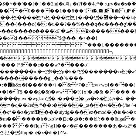
����z����*x��� 
}�r���޲��~��k/|���l���~ �����/>��'�� ,�_�8�$^��}
��{���c{�:�u��?��%���q�o����շ\��ş�t
 �x�������¾�"��_�e��0�!
d ��?$@��_�>��!
�����������
,
dͫ�
���� ]*8��c���w?����o}
�~9�g�k�#�������cu�a^&����w;܎�;�8�
�:���������g _��%|���
���4�
�xh"_��t͍�;��ߓh�x8zhc�o�2i��pǡ�����c��l���u �-
�'���7�� o�g�l6m�ur/
j���]:��f]qn<\g1l��>�@�������dy�-\x
�dfņp�h|�x�di�{??a-