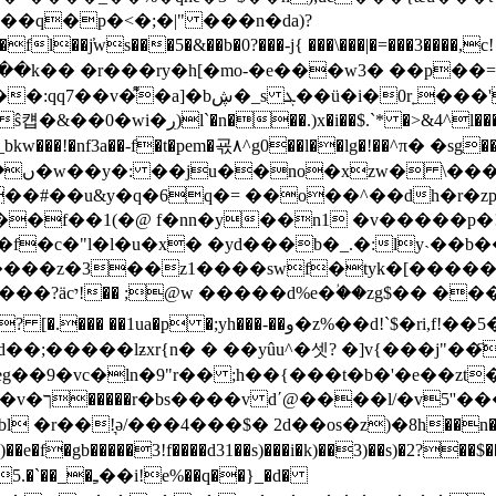
��q�p�<�;�|" ���n�da)?
��w�dէ��k�� �r���ry�h[�mo-�e���w3� ��p
��'�l�v�f��0���y ��َz6 �;�c !
��4gvs�q���*��$�@b<���ĉ��j�& yo��bv�v���v�
6q�= ��o��^��dh�r�zp�޵k�\�$w�u�3_2u�r�َ��lx�
�f��1(�@ f�nn�y��n1 �v�����p�!m
q�����z�3��z1����swf�tyk�[�����
��zg$�� ���_�b� t�������
e�-ǝ$d��;�����lƶxr{n� � ��yûu^�셋? �]v{�
'���p/
�!͉ə/���4���$� 2d��os�z)�8h��n���s�w�
�e�f�gb�����3!f����d31��s)���i�k)��3)��s)�2?��$