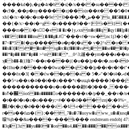
����kd�ϸ,�g�4r�b �s[�/x��t �su����t �su����x�s͠�ؽf�/�-�c(�f�_��p�ny��e�s�p
�c̓f�_��p�ny�����zj��o|n��ԟ� ��5�0��a�w�{��_l{�k�4r�b
xh{�/x>�l�c�st��9e ڞ�3���0��˜ju_��5��|�,�q�ȏ �rj����-��{�.x>�le�st�����#�ƀ ��!��$����,/a�ȏ �d��y�����e}����-��{�.xo��üju_�n�u����ծc��-
��{�/x>��r�=g<�s����9��=]s�t}{��ݿ~���?��/����k����ֶ�b̭�z)n��b�׮��ea�vvԇ���ƨ�����stx kht�
���m� {/�x�ҽ1� �z�}yފxnm�e|��q�qy1��]p�{��da_���y��xm�rz��slnñ�va�i&� #8�]o�h�b�u��]p��r��lo}�j�c��c�=�wěbn[���]}��t��g�xc�y(^ˌa �
v��5{��t� ��inu{�/��g�.#"���vf�=sw�;nc1j3�
�7<�*5�έ�gs�����ǝ�p�j�a � v�2^s�o� �n�
��x�3[�!s��m�sg�rc�i(f��0�va;j���se���9�p
��l*�p�� ��l*�p�� >^m��1� *
ʞ� b��-�({殈7<��e����j{�u��]p��r�.no
�l1hu�;#���r��0wa|��q2��]p��r�r�!�
���ōx�3[ ��έw��p��a � ދ�5"�!�t4�ދd�{m�c��g�n�9�]oxf e�����j{�u��]p��kb�ok��ß���j�� _ɔ�x쏅�x�{�q֓�z^so
��5=a��x�4��i��z���*c�uպk����3���j�
�����������o�o����翽6�]���_�������
�oߌ�֌όoō��o�����o������x�/p��_��v�/n�oe�g�� �a���~g@���}=o����t��*���z[�n�g=��'��d���փ�z~uϝ�yq=穧
�t��f�s�z�o���y;=#�'��d���\znj�;�9
֐;f�(�ҫ(�d��!���z-�ѣ-e����j ��ъ-$�����^_����c��>ƛ�c��=� �c�(�כ�rr���;}�o��唾
r�a��fߘ�{};��t_7�u�\7�uoyw�uww_u�s�)usq�un��t�k��tkh7ttf7ot�bwto@w���֥�.xu�� ;]��*j�>���e�����k���
曚%jb��&a����~���k��� endstream endobj 471 0
�3q�[3z��yu��0�`�on��u4,����s���[��[sk�