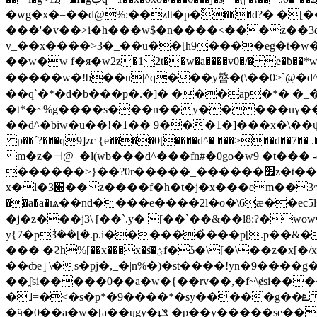
�wg�x�=��d@%:��zlt�p�ْ���d?� �[��
���'�v��>i�h���w$�n����<���z��3q
v_��x����>3�_��u��[h9����eg�t�w
��w�w f�я�w2z�12t��w�a����v0�/� e�ƀ�
�����w�!b��u|^q���y嗸�(\��0>`@�d
��q`�*�d�b���p�.�]� ���ap�*� �
�t*�~%g����s���n��y�����uү���я
��d^�biw�u��!�1�� 9���1�]���x�\��ψ���%�0
p��´?���q9]zc {e����0[����d^� ���>��d
m�z�⊣@_�l(wb���d^���fn#�0go�w9 �t��
������>}��?0r�����_������׿z�t�����j\������n ލ�7�{�� �.v3]x��=�|�c�x��c��x�k\�����-
x�l�3׍��z����f�h�t�j�x���em��״3f
��a�a�ѩ��nd����e����2l�o�\6æ��ec5l�
�j�z���j3\ [��`.y� [��`��&��l8:?�
y{7�p݅3��[�.p.i������҆���p[.p��&�s� ty��wȧ ["���(���/��\^�\ 
��� �ϩh%[��x���x�s͠�ؽf�ʖ�\[�\��z�x[�/x�sjl2����sj �d��ϵ�</s�t}
��ȸeٳ\�s�pj�,_�|n%�)�st����!yn�9����g�en5���b����,oi�ȏ �p*�y����j�si��/
��ʆsi�����0��a�w�{��rv��,�f~\ɇsi����t
�˩=�<�s�p*�9����*�sy�����g��ܧ .���#t���5l�q�n�=�<�s�n�9������sy�����w�s͠�ح�f�b޳�٥ah~\i�sy����t3��{�.x>���ԟ�
�ӵ�0��a�w�[a��ųgy�ֈݏ �p��y�����se����t7�*{�.x���}�>}p�.��#��x�,�v���"/��se����t< �ʞ� �˩xn�=g��k�9�