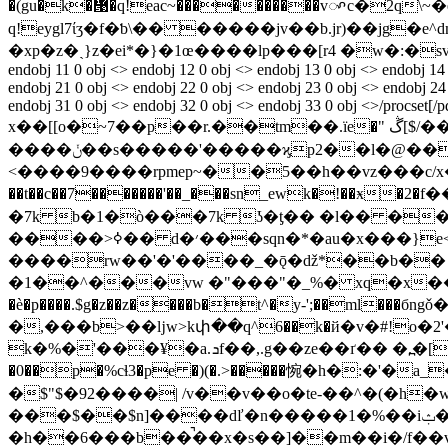
�(gu�k�᝙�q!eac~��������̏��vꨳc�2q
q!eygl7ίʒ�f�ƅ\�� �����jv��b.jr)��jg�e
�xp�z�ˎ}z�ei*�}�1œ����lp���[r4 �w�:�sv�h�oy���p
endobj 11 0 obj <> endobj 12 0 obj <> endobj 13 0 obj <> endobj 14 0
endobj 21 0 obj <> endobj 22 0 obj <> endobj 23 0 obj <> endobj 24 0
endobj 31 0 obj <> endobj 32 0 obj <> endobj 33 0 obj <>/procset[/p
x��[[o�~7��p��r.��tm��.їe�" ڴ[$/��� %���"q�b��1mqg�!{|�ty�w�r��!t�n�*>�����_�8}||8������oۯ��y���?�rz����?
����ݩ��s�����'�����ϗp2��l�@��|
<����9����rpmep~��5��h��vz���c/x�������n=oc\6ه��7��5d�dfy�ل�g ���b 
��t��c��7�������'��_���sn_ewk�!��ӿ
�7k b�1�ò���7k ʖ�ƫ�� �l�� ����])c�uw����qp� g�
����>ߦ�� d�׳���sqn�*�au�x���}e<{��v7��v��[tfzn(�:cm��a�!:b�i���a�ٓ�hȧ��3ck���?'�c���feش��
����rw��'�'����_�ǭ�ǆ*��b�� �n
�1��^���vw �"���"�_%� xq�x��,w����w$����b|x�mhއ:�z�к^��x6�
�è�p����.$g�z��z����b�t^�y-';��ml���бn
�,���b>��ǉw>kփ��q^6��k�й�v�#!o�2
k�%�'���¥�a.ܖf��,.g��ze��ґ�� �.߽�[���a?c��"�gq�=��>���f8�.\��� |>��s���e;��=֯�=��k2�u�n�"��x =�$ l��
�0��p�%cɬ3�pe �)(�.>�����惋�h�:�'
�$"$�92����| /v��v��o�te-��^�(�h
���$��$n]����dľ�n�����1�%��iݑ��b���o�w�l�g�$��y���x��� ��� ~/
�h��6���b��̚��x�s��]��m��i�/f��v