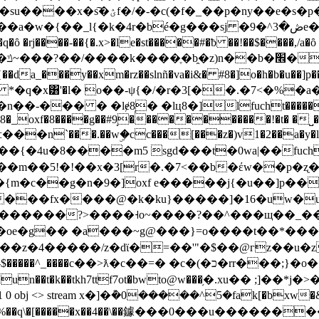
�n9������su����x�s͠�ؽf�/�-
é�g���sj �ڞ�3^�9e�ڞ� ��5�0��a�w�{��_l{�'�4��-
^�-
1� *�q�x͸'�l� o��-ψ{�/�r�3[��.�7<�%�a�xc�i(
�-��� � �lɇ8̝� �lц8�]lfucht�����*d�
8�_oxf�8����g��#9̝�����������!�t� �˽�g�!
؁0^3;䟊��ym���a��n ϲ���n`���.��wۣ�cc���[���z�)v1�2��a�y�
�4d��{�4u�8����m5 sgd���t�0wa|��f
t"��m��5!�!��x�3[r�.�7<��b�έw��p�ʐ
��fx����@�k�ku}�����]�16�uw�u�j7o
��?>����˧o~����?��^���щ��_���w�=�
%=_��z�4�����/z�dϊ�=��'"�$��@гz��u
 obj <> stream x�]�݊�0�����^5�fak[�bxw�&c
��%��q\�[�����x��4��\��鐻���0��
�u���������