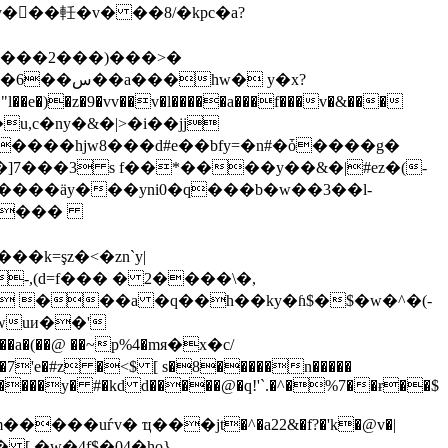
ly���軠�v� ��8/�kpc�a?
u���2���)���>�
w� y�x?
�)�z�9�vv��v�l�����a���f���v�&���
�u,c�ny�&�|>�i��jj
��]7���3 s f��*����y��&�|#ez�(-
����äy���yni0�q���b�w��3��l-
��k=şz�<�zn`y|
-,(d=f��� � 2����\�,
u ���a �q��h��ky�ɦ$�$�w�^�(-
�� �7'e�#z �<$ [ s�8�����n�����
����y� #�kd d�����@�q!'`.�^�%7��ɍ��$
����uѓv� ҵ���jt�^�a22&�f?�'k�@v�|