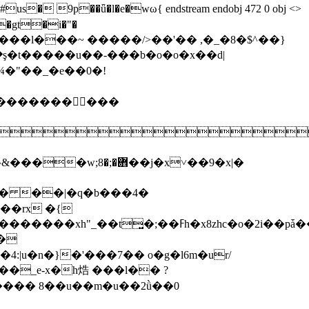
�����u��-���b�o�o�x��d|
���

�j�x˅��9�x|�
2*���� 8��u��m�u��2ǜ��0