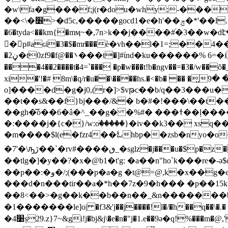
�w\fa�g���f;j(r�dou�why;-���
��<\�׶>�d5c,�����gocd1�e�h'��ݼ�*'��l.�fl��j̕ws���5�&��b�0?���-j{ ���\���|�=���3����,c!
�6�tyda<��km{�mӎ~�,7n>k��j����#֝�3
�َp#aԍi�3�$�mr���ѐ�vh��l�1=;��4���:qq7��v�͌�a]�bڜ�_s ܓ��ü�i�0r˿�
�ڼ2�t0zf9�f@��܌���t�]#ίnd�ku������% 6=�iŝ컙�&�� 0�wi�ڔ)l`�n���.)x�i��$.`* �>&4^l���_j,����o��sy0�sy����s�8�|
���4��2����t�4=`��� �p�w���t!b�ngv��=�3�/w��ŏ�_bkw���!�nf3a��-f�t�pem�굓٨^g0��l��lg�!��^π� �sg
xi�'!�# 8m\�q/r�u��\����hs.�<�b� �� �̤ں� �9�w��y�: ��ju��no�xzw� \���va�z���bq����$u��[@;� g�;^9 �
o]����d�g�j0,(r�]>$vթc��b/q��3���u���#��u&y�q�
��t��s&��f}bj���/&� b�#�!���\��t��
��gh�͂ȱ��6�â�^_��g� �%#� ���ߙ��ļ����f�c�"l�l�u�x� �yd���b�_.�:ly˴��b��9��el�(j��l��;g'ɦa�l�l���&���2}
�:����j�{c�}/w:oٙ�����}�iv��k3�� xs
�m����$l(e�fzr4��ಓhbp��zsb
�nyo�o���?ӓcי!�� ;@w �����d%e�ؙ
�7'�\ԡڙ��`�rv#����ٯ_�sglz�j���u�$p�z�? [�.��� ��1ua�p �;yh���-��و�z%��d!`$�ri,f!��5�� ��i#h����)l�p���4l��� �;a*s �m
��tlg�]�y��?�x�@b1 �t'g: �a��n"ho`k���r
��p��:�و�/;(���p�a�g �t@=@,k�x��g�eg��9�vc�ln�9"r�� ;h��{���t�b�'�e��zt��`l�f 4yբ�n9��
���d�n���tir��a�*h��7z�9�h��� �p��15k�v�ך�����r�bs����v d΄@����l/�v5'
��8<��>�g��k��b��n��_&n�������bl �r�
�1�������le]o| �f3&'j��j����!l�/�h��q��\�.� )�
�4׹ș29.z}7~&gi!j�bj&j\�e�n�"j�1.e��9ә�q!%���m�@,'5.�`��_�ﹻ��i!e%��q��}_�d�