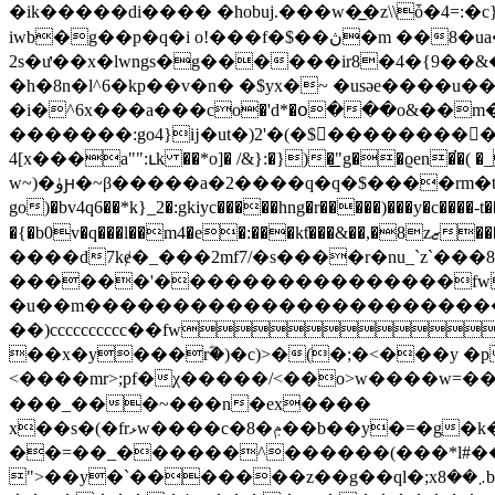
�ik�����di���� �hobuj.���w�̲�z\\ȱ�4=:�c} �v޵���kk�c�6��9?x{���v�ջc�g��j��vqp�l� 6weqz;>��s_t�堀�
iwb�g��p�q�i o!���f�$��ڽ�m ��8�ua���=hn�����p��]p������`�^sx������84á�h��=k<�f�=�e3j�d�n*
2s�ư��x�lwngs�g������ir8�4�{9��&
�h�8n�l^6�kp��v�n� �$yx�~ �usәe���
�i�^6x���a���сo�'d*�օ���o&��
�������:go4}ĳ�ut�)2'�(�$��������
4[x���a"":ւk ��*o]� /&}:�})�͟"g��ϱen�̕
w~)�ۈԩ�~β�����a�2����q�q�$����rm�t�>�|����vag�u�ah4ifg�>|`���5��h�l*!�ѣ;k��
go)�bv4q6��*k}_2�:gkiyc�����hng�r�����)���y�c����-t��܂/g���1��mפj\r���p�&�r!k�[r�mr7igy���m&�o㷱9 1����xa,{����9� �:h
�{�b0v�q���l��m4�e�:���kƭ���&��,�8zޒ����>� �i[_��7����f����h�w�k=�i�^=���uy�! �0o�!��d��5�hk=�� �
����d7kɇ�_���2mf7/�s����r�nu_`z`���
������'����������������fw
�u��m�����������������������
��)cccccccccc��fw
��x�y���rؓ�)�c)>�(�;�<���y 
<����mr>;pf�χ�����/<��o>w����w=��g
���_���~���n�ex����
x��s�(�frޅw����c�8�ݦ��b��y�=�g�k�z�������wû��)d�y8��܏���r���g�jx���|'܍%��,}7^?�w�c�^yo�x=����?��k��}
��=��_������^������(���*l#��
">��y�`�������z��g��ql�;x܇��8bߊ�]������$�nz�( ?