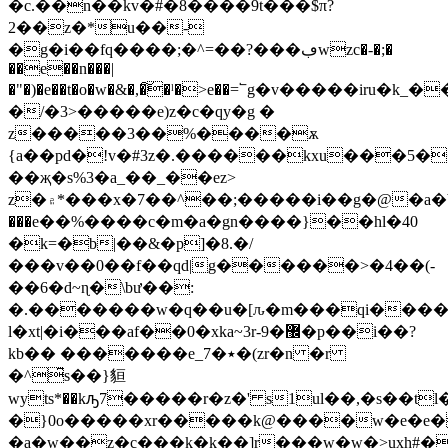
�c.��n��kv�#�8����9t���$π?
2��z�*u��-
�g�i��fq����;�^=��?���ڢwzc�-�;�
��e��n���|
�"�)�e��t�o�w�&�,�͠�ˡ�>e��=՟g�v�����iru�k_�
�/�3>�����e)z�c�qy�g �
z�����3��%����ѫ
{a��pd�!v�#3z�.������kxu���5�
��җ�s%3�a_��_��ez>
z�۾*���x�7��^�͏�;�����i��g�@�a�btv���g�p}2m9������(�e�}z]��k���;�x&�;���do�f���\x���d�c���ж|
���e��%����c�m�a�gn����}��hl�40
�k=�b|��&�p]�8.�/
���v��0��f��qd|g������>�4��(-
��6�d~ɳ�\bư��:
�.�������w�q��u�[ԉ�m���qi����
l�xt|�i���af��0�xka~3r-9�޼�p��i��?
kb�� �������e_7�٭�(zr�n �r
�^͆s��}貆
wyts*��kԡ7�����r�z�' s1ul��,�s��t
�}0o�����xr�����k@����w�e�e��
�a�w��z�c���k�k��]r���w�w�>uxh#�