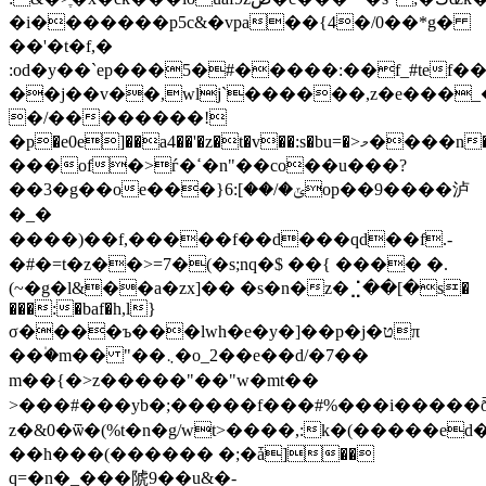
�i�������p5c&�vpa��{4�/0��*g�
��'�t�f,�
:od�y��`еp���5�#�����:��f_#tef
��j��v��,wlj`������,z�e���_
�/�������܏�!
�p�e0e]��a4��'�z�t�v��:s�bu=�>މ����n�w��j�ym���(�.����#m�<�g��h(ԁg7��k���7b�n_a߈to�x���:�no�.;;���
���of�>ѓ�ߵ�n"��co��u���?
��3�g��oe���}ݶ�/��]:6op��9����泸
�_�
����)��f,�����f��d���qd��f.-
�#�=t�z��>=7�(�s;nq�$ ��{ ���� �.
(~�g�l&��a�zx]�� �s�n�z�⣈��[�s�
���:�baf�h,l}
σ����ъ���lwh�e�y�]��p�j�טπ
��۠�m�� "��܆�o_2��e��d/�7��
m��{�>z�����"��"w�mt��
>���#���yb�;�����f���#%���i�����ȭ�b���
z�&0�ѿ�(%t�n�g/wt>����,:k�(�����ed
��h���(������ �;�ǡ]��
q=�n�_���䖎9��u&�-