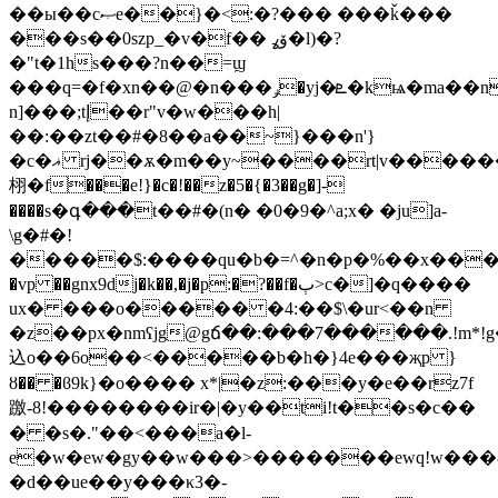
��ы��cޞe��}�<:�?��� ���ǩ���
���s��0szp_�v�f�� ۆߩ�l)�?
�"t�1hs���?n��=ϣ
���q=�f�xn��@�n���ݛ�yj�ܧ�kѩ�ma��n��z�g���,�(\uh���s�cn<�z�oct��s�
n]���;tإ��r"v�w���h|
��:��zt��#�8��a��~}���n'}
�c�ޣ rj��ѫ�m��y~����rt|v������f�v�w���z�
栩�f���e!}�c�!��z�5�{�3��g�]-
����s�գ���t��#�(n� �0�9�^a;x� �ju]a-
\g�#�!
�����$:����qu�b�=^�n�p�%��x�����
�vp ��gnx9dj�k��,�j�p:�?��f�ٻ>c�]�q����
ux� ���o����� �4:��$\�ur<��n
込o��6o��<�����b�h�}4e���җp }
ȣ�� �ϐ9k}�o���� x*|�z:���y�e��rz7f
躈-8!��������ir�|�y��ti!t��s�c��
� �s�."��<���a�l-
e�w�ew�gy��w���>�������ewq!w���&�m�ϧ�g_�ݎ�
�d��ue��y���κ3�-