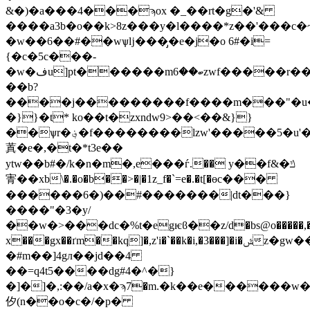
&�)�a���4���ϡox �_��rt�g�'&
����a3b�o��k>8z���y�l����*z��'���с�~
�w��6��#��wѱǉ���̡�e�j�o 6#�i=
{�c�5c���-
�w�فu]pt������mބ��6zwf�����r�����_[n��s
��b?
����j���������f����m���"�u�
�}}�t* ko��t�zxndw9>��<��&}}
��ѱr�؋�f��������lzw'�����5�u'���m�&�j���d�phoџ�
蒖�e�,�t�*t3e��
ytw��b#�/k�n�m�,e���ѓ.�� y��f&�ݿ
寈��xb\�.�o�b��>�|�1z_f�`=e�.�t[�өc���
������6�)��#�������|dt���}
����"�3�y/
��w�>���dc�%t�egѥϐ��z/d�bs@o�����,�
x���gx��ґm��kq]�,z'i�`��k�i,�3���]�i�ݜz�gw��d�&��x�џ�4��m&p��%�f��
�#m��]4gл��jd��4
��=q4t5����dg#4�^�}
�]�]�,:��/a�x�ϡ7�m.�k��e������w��<
㐴(n��o�c�/�p�