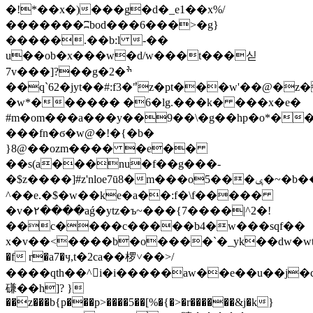
�!*��x�)���g�d�_e1��x%/
�������ʭbod���6���>�g}
�����.��b:l -��
u��ob�x���w�d/w���t���싣
7v���]?��g�2�ׯ
��q`62�jyt��#:f3�ٝ"z�pt���w'��@�z�
�w*������ �6�lg.���k� ���x�e�
#m�om���a���y��9��\�g��hp�o*��
���fn�ϭ�w@�!�{�b�
}8@��ozm���� �e��
��s(a���nu�f��g���-
�$z����]#z'nloe7ū8�m���o5���ݷ�~�b��q�'��݌ȕ��g�7��.z�����gb_�4(資
^��e.�$�w��ke�a��:f�\f�����
�v�٢����aǵ�ytz�ъ~���{7����|^2�!
��c����c�����b4�w���sqf��
x�v��<����b�o����`�_yk��dw�wt
�f r�a7�ӌ,t�2ca��椤˅��>/
����qth��^i�i�����aw��e��u��j�c
磏��h]? }
��z���b{p���p>����5��[%�{�>�r������&j�k}