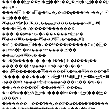
��:1���g�������_�g�b����j,
�e_e}
����Ԥc�}rr@�/bw�у�w5�q���9�>��g6-
�����
�k� )�jf�u��nuֲͼt#�������>~z}
��r�{v�o/�i���*������ 9-
���"��jdу�agw�&�� t-���xͽ}d�
�������y ��lg�*�8�z}
�;;`=]e�4$fomd��\c��%���(�����7co ]� �
�{хmb��kw���ca*����/��|
��mҏˠog��q� ��
�=.͏�]9u����n�=�>��9�}<�4���)��
���j��i�3g�8�>d�<�c�2�>�?
�b_z����(�.������:�%ċ�����"�
{����q��ѫ��4�beǻ�*���s�j�*�z��n>5��4�u�
{t���|���cw:�m�^���>h�� �%7�}
�� v�����f���o\i��h���ox
�aa�5cw��&{z� t����hw�c�nar[����
z���}
�b�����!m���'l��y��5\�x(�k�b�`6�6���^@��
��ƕ�@@q߫����a��>b� m��>�6?