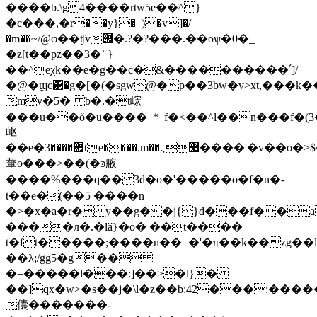
����b.\g4����rtw5e��^}
�с���,�r��y}�_)�v]�/
�m��~/@φ��ʧv݌�.?�?���.��oѱ�0�_
�z[t��pz��3�` }
��^eχk��e�g��c�&����������՛]/
�@�ϣc͹�g�[�(�sgw@�p��3bw�v>xt,���k�
mv�5� b�.�t峵
���u��ő�u����_*_f�<��^l��n���f�(ַ
岖
��e�܎����3te����.m��޻܆����'�v��o�>$�9�g��qogfθoz>�wwѥ�x�4�z�>����3�b(�pa0���
輂o���>��(�ͽ腋
����%���q�� 3d�o�'�����o�f�n�-
t��e�(��5 ����n
�>�x�a�r� y��g��j{}d���f��
����л�.�lӑ}�o� ��t����
t�ft�����;����n��=�'�π��k��zg��
��λ;/gg5�g��
�=�����l���:]��>�l}�
��]qx�w>�s��j�\l�z��b;42���:�����
儾� ������-