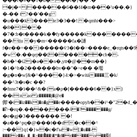
���r�#��1�d���f�}�� :�
�j�=j������6��f4�m���'u��,�}
�-�� t ?��'��g
�u���k]���te3�3��!:�qmhi���>
�8�}��
�7�:b�t����k�ެ�fy�����k�������
��/t|u �y�m<�����fѧ�譢
f�e��=��i�����ѷ3�l��>����e_�rqts��
�w �.��qej��[������ch�-
�h�^�i2j�a��n�,ytt�@��m��}
�1�^h�2������bv��ʺ�>e�� �壏
�g�n�w[&�^����}4:�>�witӓ����三�k/
��^3t�s�c ��?
�fnne7�ӭ��^&�{a�ρ�[�����6��}x}
��ؔr:nao z�����j�@e�
䣏'�i�iz��k]�n�g��е����opyh��i^�"2�d_�
�߱r>�rq�.����j�ִ��݃л�?�������g/
�e�gj�3������� �!
�a��^pq�@���l��d�c��^
:~��}q{�}w�c�f'ы�w[;�u��-
���lz��a_�_�>��l�ͤ��\�*�d�z�����o��劅