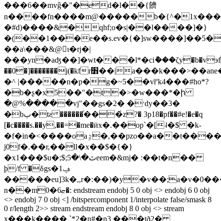
���6��mvĝ�"�ed�l��{䭣
n����fn����m@�����b�{^�1x���@
�#d)����&�qhf;o�s|��l����]�}
�(��1���e��s.ev�{�]sw����]��5�
��a\���&@ι�rj�|
���yn�aʤ��]�wt���l*�ciާ���ζy�b�vэ
��0�]�������j(�kfr׻��|a���k���>��ane����q#���
�^ |�����n�p�g�~5��vȑ'k4���#ho*?
�b�ʂ�x5��"�t�>�w���*�ի
�@%�����vj"��gs�׳� �2dy��3�
�bٻ�tƨ ������ⷭ���҅z?� 3p18�pf��#e!�e�q
[�c����s.��y,��=�me�ӥx�.��op`�[˨�$ �k-
�f�in�<����oaٷ�,��pzo��a��t����0��
j0f�.��r,��ll�x��$�{�}
\�5eem�&mj� :��t�n��
�x1���$u�;$;ٿ�
ϸ/f �δgs�1ݠ
�����eu]3k�,,r�:��)�y�v��;a�v�0�
n��mޏ6�0�: endstream endobj 5 0 obj <> endobj 6 0 obj
<> endobj 7 0 obj <] /bitspercomponent 1/interpolate false/smask 8
0 r/length 2>> stream endstream endobj 8 0 obj <> stream
x���k���� `*2�n#�n3 ���tð2�