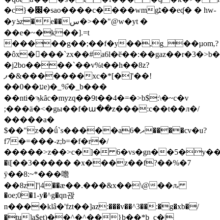
�c}�׌�sao����c����wmgﮣ��eʠ� � hw-
�yܪz�e��س�>��"@w�yt �
��e�~�k��].=t
�����g��;��f�y��,g_��µom,?
�ôx����`zx��#a6l�ӗ��:��gaz��r�3�>
�j2bo����`��v%t��h��8z?
ފ�&�������xc�*[�]'��!
��0��עe)�_%̎�_b���
��nti�ϡkȃc�myzq��9t��4�=�>b$:\�~c�v
;���ä�<�gы��f�ա��z���:c��t��л�/
�����a�
$��"z��ǘ`s�����aދ�6����cv�u?
f7�=���-z;b=�f�r�/
�����>z��>c�]� 6�vs�gn��5�y����r
�ϊ[��3����� �x���z��f?��%�7
ӱ��8:~*���噡
��8z]'|4��æ��.���&x��\@��ԉ
�oe;0�1-y�^g�qn괁
n����klâ�'fzt��]az:���v��^3��:�g�xb�/
�tu]a$et)��^�^��}b��*b_c�|