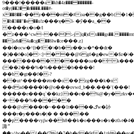
9���!�����a�kh�4z���������-
ot�y(��2��r����.���#-
x��8��ׄ>��y���m�#oa��g��b{�1���
�b�3��"�ѳ��u!z���ʞ�3- �ӳ��a_��
����x�o�/l
� z���^cw~��ї]:ހj]q�)dx���gs��.����mt�z���
��]a&�4a�cg���6lw�cе���.z}
��ί�ocw�^[t�9�\�b�z��;w�*��ʣ�
�]��f�o]�>:]=� ��@6gб�g�ew�$z�\�
�������������oa��k���
(��2���%�%����b����!
��b�gt��f�-?
��ut^�����ͷn��o��]zg���k�n
��dad����ĭ�@o���ovwd_b��.���'{���!
�����e���q`��kz}t��e��%@�y�;rkv�
�=���%�����
���@o���t�~���1t����ګw�䚱
���r�y���s�|� � ���\��
��p����vyʄw��h8��k�o���o�x�zޅ0t�4�z76�)t�"�5��z~�>^bo`�җ��{,��k�k�î�og�vl����
諏ޮ
��>^bo�� {��f74�7�h�d�9d�1zki��g