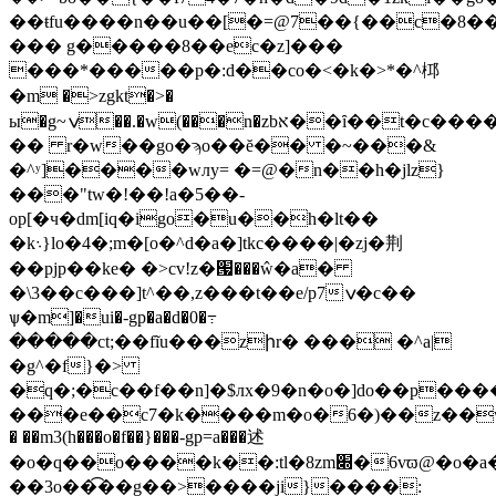
��ŧfu����n��u��[�=@7��{��c�8��v
��� g�����8��ec�z]���
���*�����p�:d��co�<�k�>*�^桏
�m �>zgkt�>�
ы�g~ݍ��.�w(���n�zbא��ȋ��t�c������b�ζ���go9z�f��
�� r�w��go�ϡo��ĕ�� �~���&
�^ʸ]����wлy= �=@�n��h�jlz}
���"tw�!��!a�5��-
op[�ч�dm[iq�igo�u��h�lt��
�k܈}lo�4�;m�[o�^d�a�]tkc����|�zj�荆
��pjp��ke� �>cv!z�՗���ŵ�a�
�\3��c���]t^��,z���t��e/p7ݍ�c��
ѱ�m]�ui�-gp�a�d�0�߹
�����ct;��fĩu���zիr� ��� �^a|
�g^�f}�>
�q�;�c��f��n]�$лx�9�n�o�]do��p����
���e��c7�k����m�o�6�)��z��w5���e�[6��mݛ��w
� ��m3(h���o�f��}���-gp=a���述
�o�q��o���
�k��:tl�8zm׍�6vϖ@�o�a�h^�cw�z%����
��3o��͡��g��>����ji}����: