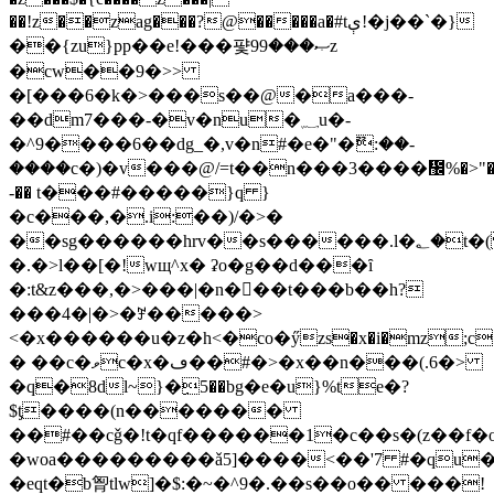
��!z��zag���?@�����a�#tې!�j��`�}
��{zu}pp��e!���퍛ޞ���99z
�cw��9�>>
�[���6�k�>���s��@�a���-
��dm7���-�v�nu�؁u�-
�^9����6��dg_�,v�n#�e�"�ޫ:��-
����c�)�v���@/=t��n���3����᲼%�>"�
-�� t���#�����}q }
�c���,�.i:��)/�>�
��sg������hrv��s������.l�؂�t�(
�.�>l��[�!wщ^x� ʡo�g��d���ȋ
�:t&z���,�>���|�n�
𢞏��t���b��h?
���4�|�>�ꎇ�����>
<�x������u�z�h<�co�ӳzs�x�i�mz;c�j�;xv�
� ��c�ވc�x�ڡ��#�>�x��n���(.6�>
�q�8dl~}�ِ5��bg�e�u}%te�?
$ƫ����(n�������
��#��cǧ�!t�qf������1�c��s�(z��f�o�
�woa���������ǎ5]����<��'7 #�qu�
�eqt�b胷tlw]�$:�~�^9�.��s��o�� ���!