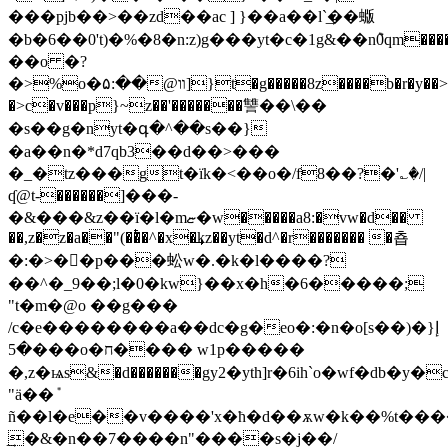
���pjb��>��zd��ac ] }��a��l`͢��蝂
�b�6��0't)�%�8�n:z)g���yt�c�1g&��n݉0qm����
��o �?
�>%o�۵:��@װ]}t�g�����8z����b�r�y��>�t�0tsl>)6�c�z�m!
�>c�v���p}~z��'�������讐��\��
�s��g�nyt�գ�^��s��}
�a��n�*d7qb3��d��>���
�_�tz���gt�їk�<��o�/f8��?�'؎�/|
ʠ@t-������]���-
�&���&z��ï�l�mޏ�w�����a8:�vw�d��
��,z�z�a��"(��ͭ�^�x�͢kz��yt�d^�r������� �춉
�:�>�򰏎�p���蚣w�.�k�l����?
��^�_9��;l�0�kw}��x�h�6�����;
"t�m�@o ��g���
/c�e��������a��dc�g�eo�:�n�o[s��)�إ{
�5���o�ח���� w1p�����
�,z�ѩs&�d�������gу2�yth]r�6ih`o�wf�db�y
"ӓ��݊
ñ��l�e��v����'х�ћ�d��ѫw�k��%t��
͢�&�n��7����n"����s�j��/