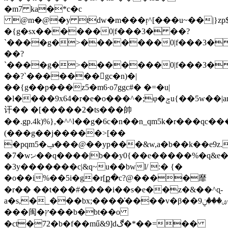
�m7 ka�*c�c
@m�@�y tdw�m���ŗ^[���u~��|}
�{g�sx������0|f���3� ��?
`����g�>�������0|f���3�
��?
`����g�>�������0|f���3�
��?`�������gc�n)�|
��{g��p���z5�m6·o7ggc#� �=�u|
�l����9x64�r�e�o���^�;φ�ݮu{��5w��|an��t��^��������wwd�cn����w����z�����t�}:�c�)���q
讦�� �[�����2�ts���帥
��.gp.4k)%},�^^l��g�6c�n��n_qm5k�r�
(���g��j�����>[��
�pqm5�ݠ���@��yp���&w,a�b��k��e9z.}v�p��
�7�w:ޚ��q����|b��y0{��e�����%�q&e�tf���(��
�3y�������c|&q~u��bwl/ :� {�
�o��i%��5i�g�r[ք�c?@����靡
�r�� ��t���#����i��s�e��z�&��^ɋ-
a�s,�
_���bx;����͗����v�β��9ۺ���ݧ���@/
���闽�ץ���b�bt��o
�ct�72�b�f��mű&9]dڰ�*��=��