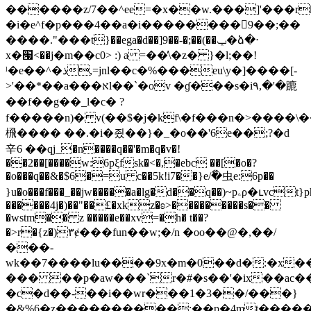
������z⁠/7��^ee=�x��w.���]'���r
�i�e^f�p���4��a�i��������9��;��
����."���t}��ega�d��]9��-�;��(��ݕ�ձ�‧
x�՗<��j�m��c0> :) a =��̕\�z� }�l;��!
ˡ�e��^�ذ,=jnl��c�%���eu\y�]����[-
>'��*��a���אl��`�ov �ɠ���s�i٩,�'�蹗
��f��g��_l�c� ?
f�����n)� v(��$�j�kf\�f���n�>����\�
榌���� ��.�i�죘��}�_�o��'6e��;?�d
辛6 ��qj_�n����q��'�m�q�v�!
��2��[����w:6pξfsk�<�,�ebc ��[�o�?
�o���q��&�$6�=u c��5k!i7��}е/ٗ�虫e:6p��
}u�o���f���_��jw�����a�lg�d��q��)~pۦρ�ւvct}ph*���9�e�\-3��
������4j�)��"��£�xkz�ʚ>���������s��
�wstm�� z �����e��xv=�h� t��?
�>r�{z�)٣ɇ���fun��w;�/n �oo��@�,��/
���-
wk��7����lu����9x�m�0��d�:�x�
��� ��p�aw���`r�#�s��'�ix��ac
�c�d��-��i��wr���1�3��/���}
�&%6�z����������:��p�4mt�������