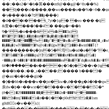
��::��e2�^�h�英���m9@��g@�^8x��%}
��0j���xl����,��wo����o��%�>8�.�ψn&���
�ϡ���\�ik�ס7��p���}
�4���i�\��t_7yt�{qt� �eo ��� �ĳ
&萱�e����!��4'� ��ig�=��h
ϥ�^s�п���&xn�c��3a}}
��]��(}.��jtb�m#��q�h�1tl�e�f�|
�����,ȣ���޻w:��p'`���w�cu�e��l��b��[t�_c�w��}
�ķ��ą�{w�����%@o�:r�\[ġw�q ]r��0-�wm9��ߠ{?
������̮��q�]ru�5�'Ԯ}a�ud�a��"�e_w��8�g׸
�s���-y8���q\a}$�7��t�x#�$te�1��qda�}
<���qc�>b��{�^\�f�b��l:���������ea�n��`dq�ox&�.�a>�ߙ����p@�ݰ�
���#�#6���r���ӷ�5�j�2��v�{tg��p�s�;�r%�e ]߱��s����bty�1����@d�p��g���s����=�n�v�.���o�xt�\)8���'�wv�a|
���bt��.:��_s����;l���� b��� f�
@�an/�k�b��q[d�
�]��bb�s���w��jxt�kw�,d���g�á�l��q
汞dw�ϸ�>��wxt�����w����5�*
(#�i}�29������� ��j� ��t2e�=���%������-
��bb�tmj`���k�o�л��}��ٟrӭ0oѣfz�)�1sm
g0d8򽮢o�w��x}|
�q8tu���s�t�i����q�k�>�