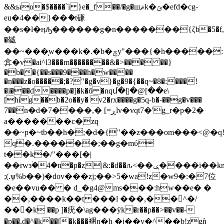
&&ыo�$����`i }e�_f��/�g�шޘk�ݶ�efd�cg-
eu�4��}��ެ�t磏
��s�l�ӊԡ������g�n�������{ζb�5�f,
�㦽
��~���̹w���k�.�b�ݼy"���{�h�����:
弇�v�ai^l3���m��̞������&�>��� ��}
�b��{��s���9���h�w����
�n���z�o�����;�?"�g�v}�g�9�{��q~�8�:���!
�i���d����p�]�k�б �nqմ�[|�@[��e\
[hig��b�2o��y� v2�rx����g�5q-b�-��g�v���
7��ֺn�d�7����,� [=ڕlv�vqt7�'g_r�p�2�
a����
���c�zq
��~p�~tb��h�;�d�{"��z���om���<@�q!
q�.������;��g�mύ
t��k�/"���[�|
��rwз۠�4�n�p�z|&:�d��ԉ<��ݷ����i��kn�x�c�7[uc�6��b�*�n��g�;�߱�4�ka3ﮣ
;(.ѱ%b��)�dov���zj;��>5�wa!z�w9�:�7位
�е��vu�� � d_�g4@ms���:hw��e� �
��,����k��t ���l ���,��^�/
���k ��p ]�疣�\ag���ӱk�r��p��>��͎v��-
�p��,d�^�k��[�k���裍n�h �j��y�^��b!zgǹ