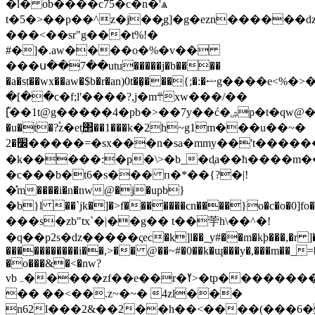
�l� ob����c75�c�n�'ѧ
t�5�>��p��^z�j��̡g]�g�ezn������d
���<��sr"g���t%!�
#�]�.aw����o�%�v��
���ս��7��utu�����j�b����
�a�st��wx��aw�$b�r�an)0t��̬���{;�:�ޟg����e<%�>��\a7o��<��օ��|
�[��c�f;l'����?,j�m܊xw���/��
[ᷡ��1t@g�����4�pb�>��7y��ć�ۺp�t�qw@���c��`�����ۡ77��}7е�����q0*�u�k���]oi~r����u���o��6.���=c�4
�u�t�?֕z�etְ΢��1���k�2h~g1m���u��~�
׼�2�����=�sx���n�sa�mmy��'t�������f��a�ʕ�]�mz�(<��(�*�l;n�3�������o�j��߂t_���=�w��,��@w�ƞ�x���'�"f�(=��}
�k�����:�p�\>�b_�dֶa��ћ����m���n
�c���b�t6�s��� п�*��{?�|!
�̽m����i�n�nw@�j�upb}
�b}l ��`jk�]�>f�������cn����}o�c�o�0
���s�zb"tx`�|��g�� t��荢h\��^�!
�q��p2s�ǳ�����ςеc�k]l��_y#��m�kþ���,�r ]
�����������i��,>�� @��~#�0��k�ɰ���y�,���m��_=
�o���&�<�nw?
vbہ�����zf��e��r�ߌ>�tp���������_gv�j852�
�� ��<��.z~�~� 4zl���
n62l���2&��2��h��<����(���6�