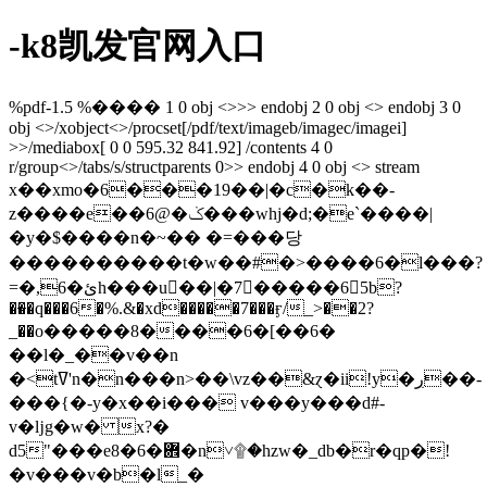
-k8凯发官网入口
%pdf-1.5 %���� 1 0 obj <>>> endobj 2 0 obj <> endobj 3 0
obj <>/xobject<>/procset[/pdf/text/imageb/imagec/imagei]
>>/mediabox[ 0 0 595.32 841.92] /contents 4 0
r/group<>/tabs/s/structparents 0>> endobj 4 0 obj <> stream
x��xmo�6���19��|�c�k��-
z����e��6@�ݢ���whj�d;�e`����|
�y�$����n�~�� �=���당
����������t�w��#�>����6�l���?
=�,6�ئh���u󒿾��|�7�����65b?
��̶�q���6�%.&�xd�����7���ӻ/_>��2?
_��o�����8����6�[��6�
��l�_��v��n
�<tߜ'n�n���n>��\vz��&ɀ�ii!y�ڔ��-
���{�-y�x��i��� v���y���d#-
v�ǉg�w� x?�
d5"���e8�6�܎�n˅۩�hzw�_db�r�qp�!
�v���v�b�l_�