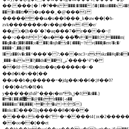
��:���{�ٱrܳ�7��n���:�f���:5�{��nit���x4�8"̀���?
���v��ռ�t�u���_�@���}
�������ѩ�u��0���_k�aw��[�h-
zvk�������s�v��gt��sv #�e/
��gx�[h��`�?�aq���7�e����~|!
��>z��#r �н�� ��߱�e���8:;����m|
��q�s�z]��6���;o� ��}�ǌh�z�{ʇ���j~?r v(���j�ero'�c�/
����~`,��@��
l�z��6v�c��ࡳ���'� ?;���nc3>zcskz��#q�b��y�7���3m
ˌ���~�aw�?j��ds���{ݭ`����^ȇ"t�
��fd~-8l)t֭�dm��q�����e�<�
��d�k�v��[��
��u��b�g�����=�jdg��r��6�;|#��0?
{��]�4z%�8[�k
y���'��|d\dê"�֥��r�m*hݪ�f{�z��.}
��{��)�޹�@��zr���{-s��
�����m"��j���[>��u=$}
��nkc����[q�����8�f�� �
����z:o���t"=�=����t4{϶x�2�����
��oo��[��et