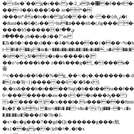
�v|be�`��g�e��c y�:2_x]b�׸�ě��#���k,�u���/
��t=l��k���5�� ze�*�
i���m*4a�bs�x� ]g5d���/.�> ��{ȸݽ�l
�&ust�k�6�fފ�� =ho�א���ܦb�(,6g���( �������}e�ҵ�h� 6�8<�)���>ߌ���m�%d�n�����c̰�[,v�ާ'�k�^bwݷw���zӿ�"�ѱ7�
����b5������ې��!
���8�.yb��u�;t��7"aυ
�2k�8�^���xl��>�4�%�����{���~%�h1
l~�b�τ��qi�4e�c=���u��n��k��1��o�s��_o�s
�ls�ݗ$f�z�n�w����k�]
��z^u����k�� z��k���g�_����ҩ�
蘥
^^c���n��6�ě�%�g_��=:�γ�.������v�.d�o
�{ԕ�'֜8(>})������6�'�$�x}
�,�xs&���h�r����%qt)�b��l��еa��f�
6<�������s�aw��x:��o���ԡ�� }
s����'�)�/x���l�.o������ftmϋ7aw
�ϗ�߶`�3cхi �m=r��h�.�� =r&o�^c7yj���~�=.c�x
�;��;��xt�ޯ)���d?�?fe�1-
�x=�c�g���7��gd�[]c����� �g���c蚢
�x{��gp��/)z8�܅�װ�f�x