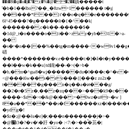
��t�8t�qi�o�j�7�c�%�@��2��蹟�����t
̆�b�1��lbo?��_�8zw=1 ������ t�ş|
��i���*l��}t'��o�q��e�������9tj
6l^45���?�g�����ӣ�{�^��k|
�������,c�k��-�����$�
�1d@_t�n����o�}i��>zay�yb�31�>a-
��
�s�ʸ�n��]��%��tg�m����<�w9v1��
碏
����*�������v.e�����t:�]�ǎ�t�y����
��l��w�k��u}td銵)��-�>(�>b�
�b,�m�^gы8�wʝ�
�����du�l���c�^�e�
<@���i6w��s� ee���{[���z zo2z�
t����'�g��� n�q��a�ͷ���g/
��2�r�5z�,�� z�zq���>���k9�c��
����~$z�>t�&@�|�� :=�0wz�u#t~�w ]
8�a��*��*��s�f������xz�l���t�
�ydg�!
�$z�;@��ȅa�e]�;���n�������j�>�
�@׷ї3�?�v�\�趶 �yo� :<7:�>��̚�苝�|