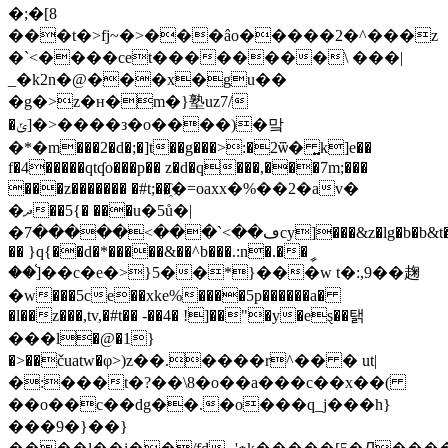
�;�[8
���t�>fj~�>���âo�����2�^���z
�`<����cеt��������\ ���|
_�k2n�@���x�gu��
�g�>z�н�m�}塾uz7/
�ݵ]�>����з�o����)�맠
�*�m���2�d�;�]t��g���>:�2ѿ� ͍k]e��
f�4�����qtʠo���p�� z�d�q���,���7m;���
���z������� �#t;��҈�=oaxx�%��2�av�
�ދ��5{� ���u�5ů�|
�ڡ��>`���>�����7cy]���&z�lg�b�b&t�q{.z��f}
�� }q{��d�*�����&��^b���.:n�.��ީ
��֫]��c�e�>}5��*}���w t�:,9��趜
�w���5ce��xke%����5p������a�
�l��z���,tv,�#t�� -��4� !]��"�y�eȿ��탥
���l�@�1}
�>��čuatw�φ>)z��.����r^�� � ut|
�:���t�?��\8�o��a���c��x��(
��o��c��dg��.�o���q_j���h}
���9�}��}