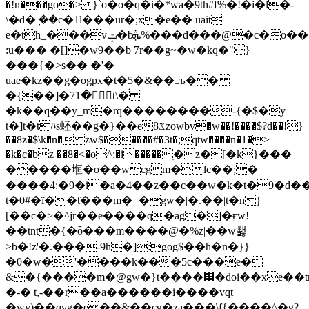
�!n���go�> }`o�o�q�i�*wa�9th#f%�!�i�l�-
\�d�݀ ��c�1l���ur�;x�e�� uait
e�th_���vݓ�bܞ%���d���@�c�o����1z��n�>���p��v�b��7�7�t�q�@����
:u��� �[]�w9��b 7r��g~�w�kq�"}
���{�>s�� �'�
uae�kz��g�ogpx�t�5�&��.љ��
�{��]�جۢ�71t\�̈́
�k��q��y_m�rq��������-{�$�y
t�]t�tﾊs蚽��g�}��eػ8zowbv�w��!����$?d��!}
��8z�$\k�n� zw$�����#�3t�;qtw����n�1�>
�k�c�bz ��8�<�o^;�i�����ׅ�z�[�k}���
�����堩�o��wcgm�lc��;�
����4:�9�i�a�4��
z��c��w�k�t�9�d��c��ae�0t�pw��t8�xtv6ԫ
t�0#�ï��ƭ���m�=�gw�|�.��|t�n}
[��c�>�^jr��e����q�ag�]�ӻw!
��tnt�{�ȫ���m����@�%z|��w쵏
>b�!z'�.���-9h�]:gog$��h�n�}}
�0�w�'����k���5c���e�
&�{����m�@gw�}t����׌�doi��xe��tm�!b���� (�g�5��g/
�-� t,-��r��a������i����vqt
�wy)��qvg�e��&��cg�za���\f{����^�g?