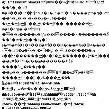
�@�m����ϣu�m�;��t]stmѿ��wѻ�l~#c_: �go쩢
��3�ɡ�no3
#�u��)�� v_f�1���ٿ����[�q�6=���{�n
��^�g�[�-�x��x�=u4���!
�r�u}q��:.��#��=�����^9-
u�a�c7g� �m}
���a����x�@/r��[����ۤ<��d�����/
��^�зv�ρ�r�hy�#
[���1�=��s:����8t�;��pj�è��e�
{�m"5�a��e�i�@t�rt:$��l ��l0�o?
z���������d�;l�������k{z����
��2�>@�f��a9������諽
����3c_�t��y��
��g��j,z������ӫ�:�f�o2b�}
����=d��[o�y%����b�
黇)�a��d{���`i6�6w�>)���
��yqwз8:~�ы�l�eѫ$zp��?}
��e�o$�е��ĝ���}p�$�����#a����^]f/��y�^��
:��@������]m���'�&�>s
|!t��dѧ'��m����n[(���#�om��т3,�mi��x�|
�z���$�{e����z���|