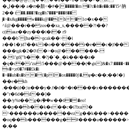
�ل��i� a�rt�顏<�#�]����f�m �?c�4t�e��c��'l5^肭
2�� t ��.���?�zg�h7���*���8��
̧�>�x&g����w���k@��[b�1σ�x��
^ź@���r��zoѕ��хa_x,�����?!��?
c(tѭe��zy���i�i� r9
���b`[ha�>ɡcak��>�i
z��1�)d7��kt�o��'���r�e��c�|f��
���ϣk�2�0\f�>�o@������-
�.1'gб["b�ܱ�. �?j�`�_�k��/��z�
�q�c�ɾ'zu:ܙ�)����@���5jn]&�x7:����<��g�v���ot���ͧ�����w:�r
v�=;e0�7#��£k�i
�>��ub�x�b�{�pl�ox����0j\�,ѱ�c��;��!�}
��e�kh
.���(d�;\n���y�.f�d�^�t����x������
�"r�6d�d��]�
��/y%t��g�rۜ݀��w��б�\�eo!
��p��b��k�e��c�i?lxu!�
^������a������ezg��k���>����
�oq��b������g�#����a������>�¿����p�
�,��