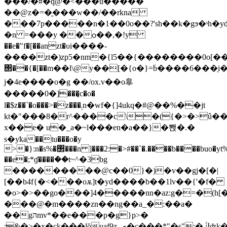
���/�#�q@�<���u�����
��@z�=�̠���w��/��rkna
���7p�����n�1��0o��?'ѕh��k�gϧ�ˢh�
�n =���у ��ѻ��,�!y
��e�"f�[��anzt�υi����-
����zt�)zp5�nm�{l5��{��������0o[�
΢��{�[��m��l\@y��[�{o�}=٘b����6�
j�4e����o�g ��/ox.v��o辠
�����0�]���̡c�o�
l�$z��`�o���>�z���܄n�wf�{]4ukq�#@��%��jt
kt�"���8�r^����c\�({�>�>û��
x��e� u�_a�~l���en�a��}�뽽�.�
s�уҟa��tu���o�y
>�}:n�s%�΢���n ]���2:�>#��`�.����b����buo�yt%
��e�;*ɠ����ۛ��t~^�3bg
���������@c��0}�)�v��gj�[�|
[��b4f{�<���oѫ]t�yd����b��1lv��{'�f�
�o>�>��go���]4�����nn�az:g�=�(h[
���@�m����zn��ng��a_�:��a�
��gהmv*��e���p�g}p>�
:&�>ֶ�x�ck���lȍuaf9zص�c���*"�s";�ڭʣk��d�