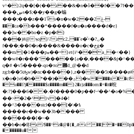
v^�}2q��[�(��z��&�n�ȱ��f��7f���
���ڛs�$;��y��g�蝙
���;���z��1؆s�n�w�2|��2ݟ-
���ca�b���*�����f�u�a����d�e}
��]w� �bo�z �p�f}
���)#@ϡoj}\?zcߺ2��`е�ͧ<�?ۍ�
f���;��0�s����&����o�c�خg�
��m/[�1���pە��=}et{i^��a_�<��}
��w#�r���"�����{a��,����&j�^�
q�# �v5����-qo�πo ݌d_@��d
zg:b��5tԡw)�nc�����},z����5t����ø#��u
x�o�}e6�b�*��)���ؿ)�w����n��cf�^ce/
�u��l?j������$z����m��}2�z)z���om:�=�it�蜺
�:?]���6��.�f����0�p��f~ˡ��^�o�%�
��>�2�^)}v]�4�!
��^3����stcl���[�\�ѣ
�����e��w��3b����
������[�~�
��b�o�ꡋlz/$��^z�@�{�_ǣc ��]�=��0pl�ag�y�1
������u�!