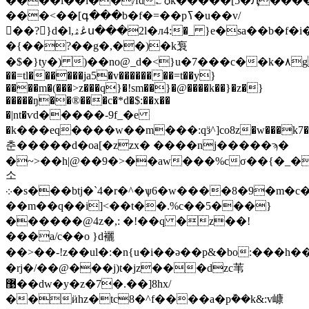
����l��i��/fd؎'ѻk�����[5�Ԯ����зnn�>��0�it��ۮ�g�t:[�g_`l
���<��[գ���b�f�=��pߖ�u��v/
񺴫��?}d�l,ڠۿս���2l�л4:�_ }e�sa��b�f�i�����&s
�{��?��g�,��)�k袌
�$�}ty�) )��no@_d�<}u�7���c��k�۸g��
��=tl������ja5�v��������=t��y}
����m�(���>z���q}�!sm��}�@����k��}�z�}
�����ŋ��®���c�*d�$:��x��
�|nt�ѵd�����-9f_�е
�k���eq����w��m���:qӟ^]co8z�w���k7��
춘�����d�oa[�zzx� ����nj�����ϡ�
�~>��h|@��9�>��aw���%cσ��{�_�n��
소
܀�s���btj�`4�r�^�ѱ6�w����8�9�m�c�fg�j�kd�p�b�.�>
��m��q��i]<��t��.%c��5���}
������@4z�,: �!��q �z��!
���a/c��o }d襹
��>��-!z��ul�:�n{u�i��ә��p&�bo:��
�rj�/��@���j)t�jz���dzc苇
޹��dw�y�z�7�.��]8hx/
��ӥhz�tc8�^f����a�p݊��k&:v嵻