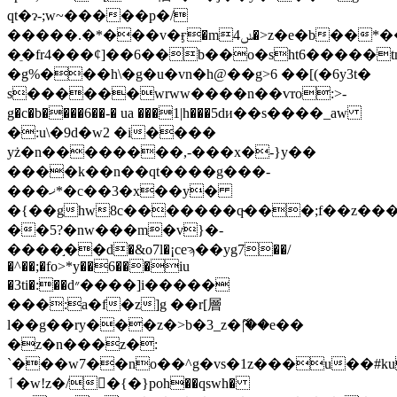
qt�ɂ-;w~�����p�/
�����.�*���v�ӻ�mݭ4�>z�e�b��*���oc;���>�e�.�mk��!
�ֵ�fr4���ȼ]��6��b��o�sht6�����
�g%���h\�g�u�vn�h@��g>6 ��[(�6y3t�
s������wrww����n��ѵro:>-
g�c�b����6��-� ua ���1|h���5dи��s����_aw
�:u\�9d�w2 �i����
yż�n��������,-���x�-}y��
����k��n��qt����g���-
���ޚ*�c��3�x��y�
�{��ghw8c�������q̴���;f��z����
��5?�nw���m�v}�-
����֣��d�&o7l�¡ceϡ��yg7��/
�^��;�fo>*y��6���iu
�3ti�:��d״����]i�����
���:a�f�z]g ��r[層
l��g��ry���z�>b�3_z�ޮ|��e��
�z�n���z�:
`���w7��no��^g�vѕ�1z���u��#k
ٲ�w!z�/�{�}poh��qswh�