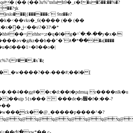
|p 5{s���  ���de�s׿�f�:��-͘?
����
q@q@q@q@q@q@q@q@q