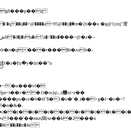
eg8���p��ij
y�lr�o�q���r���$h�zoh�-
ꦙź�z�խ�y�lz(��"u
�1l�ocjq\ےz޴xi>e��
���px�сe�h�hl`$�}�u�`�.)��>g�i~�o�=?
�n�&�,
�ktx��*�b�(��(��(��(��(��(��(�
sf���'��mϖs隝/se��k�2���n
&��(��rr�4s