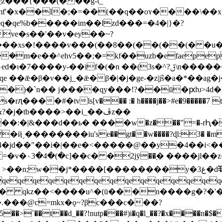
ez���{���(���g-ϊ_
�mf'�x��ĭ�;�=��(��q��oʏ����\��
eq�qe%b�����im��lzd���=�4�|}�?
ve�s��'��v�ey��~?
���xs�ǃ����v���(��8��(��(��(� �u�
��m�e��^ehv5��;�=kf��uzb�efaepe
y-��if�(�n ��(3s�^?ݪ\n���������ńy���
e ��ǣ�β�v��j_�ǣ�β�|�j�ge-�z|jŝ�a�*��ag
ؚ)�`n�� j����qy���!?��ū�ԗƕ>4d�kv�
v��� :� h����j��>#e�9�����7 tb�[sw�p�}�i� ;�q޳; ���
��:�|&���d��ь� ����w�z���"=�-rԦ�
�#4�jd��"��i�|��e�<�����@��y�4��i<
�v�۰3�4�(�c]��c� �2jӱ��֭�
����jl��z
qeqeqeqeqeqeqeqeqeqeqeqeqeqe
����u^�(ū���n����g�?�'���ь f��j \g=g�*ز9��
�5��>`��t��d_��?!nutp���#)i�q�l_��?�x����n