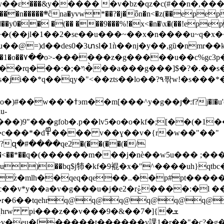
)��bq$j㸬�kf�9裩�x�"^����uh}qtbc�]��u
dg۟z�mlh��qeq�qe��..��p#pt���
�\jk���r�6��tqehrq@q@q@q@
pi���z��v���9�ܫ�}[�7��&