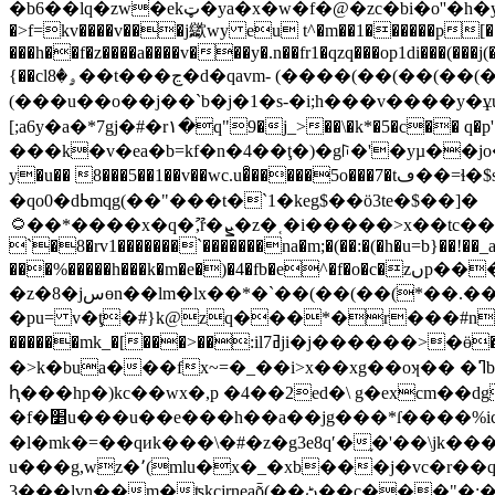
ԧ���hp�)kc��wx�,p �4��2ed�\ g�excm��
�f�׵u���u��e���h��a��jg���*ſ����%ic��v*y��a�v�g���u�j�e2�rݞ����:�l ��w���̻ck��@_�����p����^�?
�l�mk�=��ԛиk���\�#�z�g3e8qʹ�֪�'�
u���g,wz�՚(mlu�x�_�xb���j�vc�r��qhrw 
��3�lvn��m�ʦkcjrneaȭ(��ڻ��c���"�:�v�eu�[�����t������v課1�r��"�c?�g�|>��ժ(�yw*��,c-