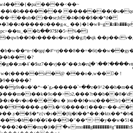
�lw4���{�pa����<��~
l���k�b������� �������(�u�q
^��=��ub�[r��se;bf�4�d��$�t�*d�
b��pc>��tu_��ե��97$f�5~%�}
]��g;f)�qk ��p��cv�ڞh'�d�j�sa�e7a�<̌��n�֝���>@�z�--
b�w��ʷn~f�tgq\�#'=rj���8��=�6t)��w��g
�g��;n�4`�$sz7��vj��"��;h�rվ�˙\��?����v
9�����?
t��k�9o��>ͻ2,���?r��b��8�\dpn=i��v�
п��z��v�o����u � )nu��f�wь(���1r}� �
��0����-g�k�^6|����r}���z~��-a�
�8������.y��$�*z{v�s��[6j�l��*��:
6��o�h�#�֗�ʢ���3�"��*>�y��w�51�
2���mq�)i�j՚�wrmo���g�������#g"�����h$�