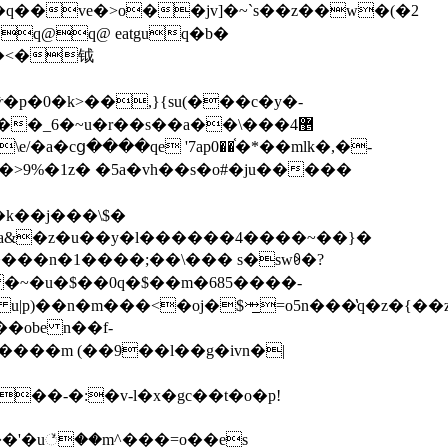
~u�r��s��a޵4���\��
k��j���\$�
 �~�u�$��0q�$��m�685����-
� u|p)��n�m���<�oj�$⤕̲=o5n���̔q�z�{��
�u꣥��m^���=o��es