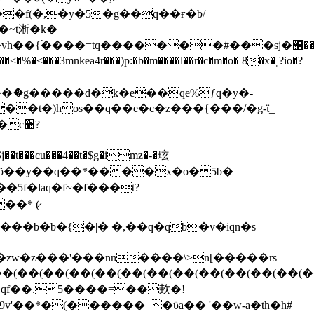
�sj�΢��vfq��jz�qj'`ۊ�1q�=0�����3�{�(��3u~�~��
����ެ�g�����d�k�e��qe%ƒq�y�-
��t�)hos��q��e�c�z���{���/�g-ϊ_
c׊?
��m h$�jӫ��y��q��*����x�o�5b�
s�zw�z���'���nn����\>n[�����rs
�(��(��(��(��(��(��(��(��(��(��(��(�
v'��*�(������_�ϋa�� '��w-a�th�h#