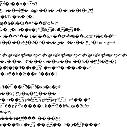
�r��ϙ�es3
m6g8��h�fފ��fh��f�{
�ɬ�0z�=*��t9'/ͻ *
db��u�}*䏱 h�so� �i �ޮ�-
!l��"��,1�[��6.>��ze��1oro�u��
s�ڧ�n8�z��i?�1unzqy=θ|
epepepepepepepepepe
�b�2:��n;[��(�1
��5{li�u;�����:
�/
n݁���$����c����
uo���9leo�e a��g��k^�ǫ�β���?