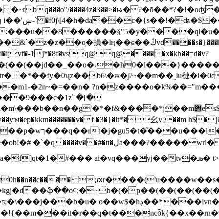
��~t淅� k�
����§"5�y����ql�u�vh��{֝����=tq�������#��
�<�%�<���3mnkea4r���)p:�b�m����l��r�c�m�o� 8�x�˻?io�?
i�ijvf�-1j*�8f�vsq@q@�����x�kb��=d�v?
��(��(��(��(��jd��_��o�˓�h0�l���}��
��*��fy�0ʯz��b6\�ж�ʄ/~��m��˷lu
槤�i�0c
1-�2n~�=��n� ?n�z����o�k%��="m���
���9���c�1z՟�[�
*�f&����*j��m݋es$j��t���cu���4��t�$g�imz�-�玹
$��rc���sy��yɝt�ep�kkm�������v�f �3�}�it*�⺓v]
�laq�f~�f���t?
��v��#�tt�ڶȧ���?�����wrl���* (̷
q���yj��tv�ܣ� t>���b�b�{�|� �,��q�qb�v�iqn�s
0h��n��c���� ;ԕr����('u����w��
$d�kgj�d��ֆ��o¢;�~b�(�p��(��(��(�
 �!{��m���іt�r��q�t���ncȭk{��x��rn�9