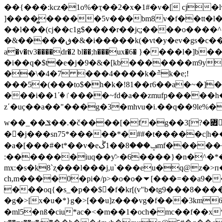
��{���:kcz�1o%�ҭ��2�x�1#�v�[ cj
]����̻�����5v���bm8v�f��tt�
��l���(cj��c1g$����r��jcֱ;����o����
�&�����ڧ�&�i�����k(�vt�y�ev�gs�c���3��z�����z���g-κ_ ��}�1�wꎖ~g�z�ls���qe� �q��q��=@����a=95@��y�꤬�m�2ϋ��u �g@1yzq"灐
a�v�tv3����dr�2 bl��;h���ux�6� }����l�]
�i��q�$t�e�j�9�&�[kb�������m9yi�qwh��0�r����o�wc
��\�4�7 ���4����k�݉=k�e;!
���5�(���to$�h�k�!81��r6��a�~�]��
���i��ٵ�΄1����~fd�a��zmufp�����h��h��{�?
zʹ�uҫ��a��"���g�3�mhvu�i.��q��9le%�
w��_��ݏ��.�č����[�f�g��3[?�꟏󨉽w�(�����o�@ ���o�,w���ً !
��j���sn75*�����*�##�t�����cؘ|h��
�a�[���#�t*��v�eݡ���8��1ڴmf�������p9s�u�'�*~�`gލ�����՝=��z�9^2��h�m��~?�ʜ���vf�
:�������iuq��ƴ>�6����}�n�^�*����m�
mx:�s�k8`z֖���l���j,u`���eu�q@z�>
ch,m����0�pi�/p>�o�o�⏷[���=��a9�
���oq{�s_�p��$񞘬�f�kr[(v"b�tg9��
�g�>[x�u�*}g�>[��u]z���vg�f���3km
�ml5�nß�ciu*ac�<�m��1�och�mc��f��x*���