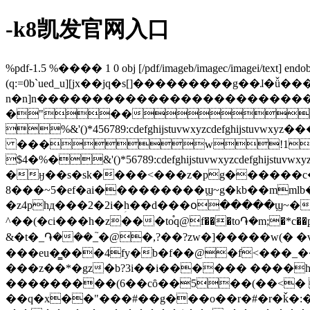
-k8凯发官网入口
%pdf-1.5 %���� 1 0 obj [/pdf/imageb/imagec/imagei/text]
(q:=0b`ued_u][jx��jq�s[]���������g��ɺ�ǚ�
n�n]n�����������������������
�"�� 
%&'()*456789:cdefghijstuvwxy
���w!1aqa
$4�%�&'()*56789:cdefghijstuvw
�ӈ��s�sk����<���z�pg������c�ε
8���~5�ef�ai���������ϣ~g�kb��mmlb�/
�z4phд���2�2i�ؚh��d���օ�����ϣ~�
^��(�ci���h�z���to֯q@f���to֏�m;�*c��p
&�t�_֏���_֮�@�,?��?zw�]�����w(� 
���eu�̳���4fy�b�f��@�f<���_�
���z��*�gz�b?3i��i�
����� ����h�
���������(6��cȏ��5��(��<� 
��q�x��"���#�
�g���o��r�#�r�ǩ�:�j���p����r�p1� g4�(�� t��� (�� (�� (�� (�� (�� (�� (����\a�0�#4�j�����$��eg��yg�|��������$��eg��y'��*j( ��c�o��r��4��e>��<����"�&/���ȧ�@��0���&/���ȧ�@�a@ڀ� !@'�zz(�(�ts�y**}� �a�}qeqeqeqeqeqeqeqeqeqeqeqeqeqeqeqeqeqeqeqeqeqeqeqeqeqeqeqeqeqeqeqeqeqeqeqeqeqeqeqeqeqeqeqeqeqeqeqeqeqeqeqeqeqeqeqeqeqeqeqeqeqeqeqeqeqeqeqeqeqeqeqeqeqeqeqeqeqeqeqeqeqeqeqeqeqeqeqeqeqeqeqeqeqeqeqeqeqeqeqeqeqeqeqeqeqeqeqeqeqeqeqeqeqeqeqeqeqeqeqeqeqeqeqeqeqeqeqeqeqeqeqeqeqeqeqeqeqeqeqeqeqeqeqeqeqeqeqeqeqeqeqeqeqeqeqeqeqeqeqeqeqeqeqeqeqeqeqeqeqeqeqeqeqeqeqeqeqeqeqeqeqeqeqeqeqeqeqeqeqeqeqeqeqeqeqeqeqeqeqeqeqeqeqeqeqeqeqeqeqeqeqeqeqeqeqeqeqeqeqeqeqeqeqeqeqeqeqeqeqeqeqeqeqeqeqeqeqeqeqeqeqeqeqeqeqeqeqeqeqeqeqeqeqeqeqeqeqeqeqeqeqeqeqeqeqeqeqeqeqeqeqeqeqeqeqeqeqeqeqeqeqeqeqeqeqeqeqeqeqeqeqeqeqeqeqeqeqeqeqeqeqeqeqeqeqeqeqeqeqeqeqeqeqeqeqeqeqeqeqeqeqeqeqeqeqeqeqeqeqeqeqeqeqeqeqeqeqeqeqeqeqeqeqeqeqeqeqeqeqeqeqeqeqeqeqeqeqeqeqeqeqeqeqeqeqeqeqeqeqeqeqeqeqeqeqeqeqeqeqeqeqeqeqeqeqeqeqeqeqeqeqeqeqeqeqeqeqeqeqeqeqeqeqeqeqeqeqeqeqeqeqeqeqeqeqeqeqeqeqeqeqeqeqeqeqeqeqeqeqeqeqeqeqeqeqeqeqeqeqeqeqeqeqeqeqeqeqeqeqeqeqeqeqeqeqeqeqeqeqeqeqeqeqeqeqeqeqeqeqeqeqeqeqeqeqeqeqeqeqeqeqeqeqeqeqeqeqeqeqeqeqeqeqeqeqeqeqeqeqeqeqeqeqeqeqeqeqeqeqeqeqeqeqeqeqeqeqeqeqeqeqeqeqeqeqeqeqeqeqeqeqeqeqeqeqeqeqeqeqeqeqeqeqeqeqeqeqeqeqeqeqeqeqeqeqeqeqeqeqeqeqeqeqeqeqeqeqeqeqeqeqeqeqeqeqeqeqeqeqeqeqeqeqeqeqeqeqeqeqeqeqeqeqeqeqeqeqeqeqeqeqeqeqeqeqeqeqeqeqeqeqeqeqeqeqeqeqeqeqeqeqeqeqeqeqeqeqeqeqeqeqeqeqeqeqeqeqeqeqeqeqeqeqeqeqeqeqeqeqeqeqeqeqeqeqeqeqeqeqeqeqeqeqeqeqeqeqeqeqeqeqeqeqeqeqeqeqeqeqeqeqeqeqeqeqeqeqeqeqeqeqeqeqeqeqeqeqeqeqeqeqeqeqeqeqeqeqeqeqeqeqeqeqeqeqeqeqeqeqeqeqeqeqeqeqeqeqeqeqeqeqeqeqeqeqeqeqeqeqeqeqeqeqeqeqeqeqeqeqeqeqeqeqeqeqeqeqeqeqeqeqeqeqeqeqeqeqeqeqeqeqeqeqeqeqeqeqeqeqeqeqeqeqeqeqeqeqeqeqeqeqeqeqeqeqeqeqeqeqeqeqeqeqeqeqeqeqeqeqeqeqeqeqeqeqeqeqeqeqeqeqeqeqeqeqeqeqe