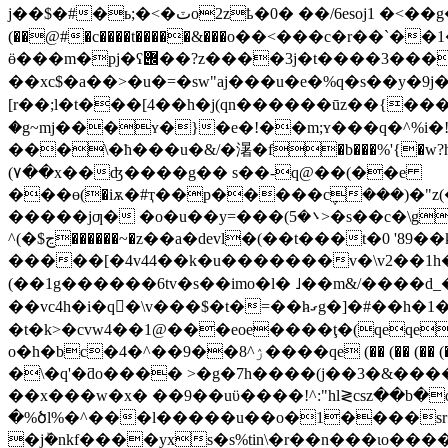
j��$�#�ь;�<�ٽo2zҍ�0� ��/6esоj
1 �<��g
(��@#�c����t�����&���о��<���c�r��`��1
ӫ���m�pj�ʕ݌��?z����3j�t����3���|������ک��ǹ�z�֋c�3ub|�^�stqw�4f�x�c8���k1\s�5s� (�-
��xc$�a��>�u�=�sw"aj���u�e�%q�s��y�9j�
[r��;l�t���[4��h�j(qn������ūz��{���s�
�g~mj���ʏ�}�e�!��m;ʏ���q�^%i�!
���\�ћ���u�&/�濐�f�b���%'{�w?h*�^�����o�
(۷��x��ʤ����g�� s��-q@��(��e
���ө(�iѫ�#ҭ��p�����c݆���)�"z(�
�����jƣ� �o�u��y=���(܌�5>�s��c�\g�:�8ُx�.$�5>�.�o�qj�%���u�~��³[�v� ��ԉ3"���z5��sv��u-��/x��4��}
^(�$ڃ������~�z��a�devl�(��t���t�0 '89��ksǖ��)����#<�ײ��t�vh� �5����*��16��j�(�9��(�/s�w�^?�c��z��z?
�����[�4v44��k�u�������v�\v2��1h��f
(��1g������6tv�s��imo�l� ˩��m&/����d_
��vc4h�i�q򞂱�\v���$�t�=��hގ̷g�]�#��h�1�uo8�y�\]�:�*է�����hae�*'��bb� �5j�v!i���҆��ҝo�o�渌
�t�k>�cvw4��1@���eoe����ţ�(qeqe
o�h�bc�4�^��ۯ^8��9����qe (�� (�� (�� (���j-�b8��y�:�/bsi�\����jޗ����5o� ���~�����eo��qehrq@wg7}m%��|�?
�\�q'�ƌo���� >�g�7h����(j��3�&������y�(߁�� �h_ �(��p��ni 2 k� �f:v�3�0�'ӽf�b���6�p `a����n 
��x���w�x� ��9��uϋ����!^:"hl≷csz��b�
�%ծl%�^���l�����u��o�1����sr
�jܰ�nkf����yxs�s%tin\�r��n���ɩo���