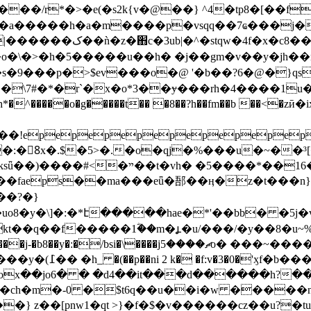
���/r*�>�e(�s2k{v�@��} ^4�tp8�[��f
�a�����h�a�m����p�vsqq��7ҩ���j�:m��w�
o�\�>�h�5�����u��h� �j��gm�v��y�jh��nj�h
9���p�>$ev���o�@ '�b��?6�@�}qsz�.g�
�\7#�*�r`�x�o*3��ɏ���rh�4����1u�
g�����t�� �8��?h��fm��b ��<�zӣ�ix�j���e�2�<��
�!epepepepepepepepep
aeps��ma���eǖ�郚��ӊ�z�t���n}�kv5
��?�}
kt��q��f�����1ؓ��m�ⳗ�u/���/�y��8�u~%
k�3�h%1ę#�3uŕć/
ox��jo6� � �d4��it���d������h?�
�ch�m�-0 �$t6q��u��i�w �����
��} z��[pnw1�qt >}�f�$�v������cz��u?�t