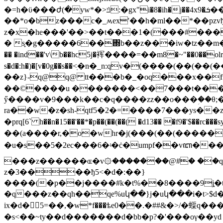
�=h�ϋ���ժ(�yw*�>ݿ:�gx"i�8�ih�j��4x9�ܭ���~tbq���o"/����4z�3��>�ѩ�?�ō��*?�!�oʤ��f(�,�y�5�g��q��ғ�b/
��*o�bz���c�_ʍex'��h�ml��*��pzvђ i��'ښ-` �f0j\[4�h�da��c�{s��!�ʥ�$
z�x�he���'��>��t���1�(���#���:���u��8��
� s֪�g�����6��΍b��z���iw�tz��m��&`�z�z��o֥�損�lӊ��ɕ��ڭvd����s�}����
�� �ind��'v\b��hc5j�裈����=��m8�~"��0��olr
s�d�:h�)�[v�0g��s��<ֽ�n�_n:qv�(����(
��z}-q@q@ tt���b�_�oq���x��ftr
��©����u �������<��7���t����m
ӳ����v�9���k��c�q����zz��o���ؚ��θ;
ra��w�z�sh-qtf5�2�=����7���ys��z�m\���b��n��g'�
�prq[6` h��n�15��'��*�p��(��(��( �d13�� �f9�'
��(a����r,�o�whr�j(���(��(�������p�wך���q��rt�j�gu5�t�̌���u���l��5f
�u�s��5�2ec���6
�ʵ�ċ�umpf��vꦧ����ob!�# �ַ`�q��
���z������ɶ�v۞�������@#� ��qa�f]qt�1�#��� ai�v
z�3����ђ5<�d�:��}
����(�p��j����#k�t%��8����9j֪�t
�q���z��qh��qe%uկ��}j�uկ���i�t>
ix�d�5=��,܏�w*f���ѣe0��.�##&�>/�蟝q���ƽ;�\���j���b�u� o��w$�hڊ��*���lvn�qf��.5����=��㰪�!
�s<��~ty��d�������d�bb�p?�'���oγ��yd