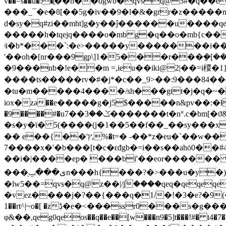
v��=s��u�:�ֱ��h��dgwb�qvsq@5#�q��
���_¯�e�ϐ[��5g�iv��9�l�&�grr�z����
d�sy�q#zi��mht]g�y��ĵ������u����q
�����h�tqejq����o�mb g�q��o�mb{c��
ʵi�b*���`:�e>�����y�������i�
'��oh�[nr���9gp\]1�5���r���݈�[�
�9���nb�!e��m =,ieu��iki@2|��=i椶�1}ed�ɩ�7����
����ts�����rv�#�j*�c��_9>��:9���84��q
�tu�m�����4����/sh���gtt�j�q�~��
iox�zә��e�����g�j5$�����n&pv��:�ɫs�rԯ����#�tvls[
�9����#�uݣ��3��7�������t�n˟.c�bm[�ϑ&?�j�tb����>��i_��ڦz��
�s�y�ϊ� 5(����(j�1��5��f��_��sy���x
�� e��{��'ץ,%�t=� -��*z�eu�`��w���ҋ͵��������iu'se��gt��w����?ɖl:3� �mm�`�ֱ���lx�ǥx��u�ڶŋ(��9��(�
7����x�'�b���[t�c�ԑđgb�=i��s��ahȯ0�
��i�|����ep� ���bi'��eor������ =
���֖ى���ݐn���h{���?�>���u�y�) >��n;w��j*����[��������y�غ3�dⶬ�-cǥc)��ҷl���?
�lw5��=qvs�q@z��|/
jۧ����qeq�qeqeqe
�vez����j�?��{���q�1/�!�3�e?�9(� qkz��<
1��rt^|~o�[ �zڋ�e�<���ssr0���s�g���.���@c=mkx�ǫ~?βc���c���?
φ&��,qeg0qeos��q��e��[w���n9�5]t���!#� t4�7