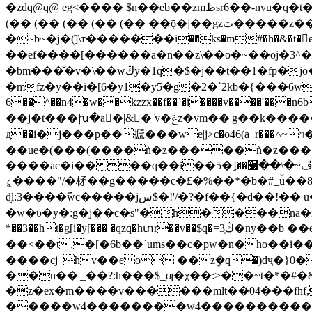
�zdq@q@ eg<���� $n��eb��zmظsr6��-nvu�q�t��j�1h��qeqeqegq��o�mb�v����?�5��q��ve�>o��jv]�~؜`s��z��w�(�2
(�� (�� (�� (�� (�� ��ǭ�j��gzٽ�����z��4v�9�=5�@gpk1����.���wu�4qehr�q@q@q@ eatguq�b�
�~b~�j�(]\т�������i��ks�m#�h�&�t�e���l
��ef����[������a�n��z\��o�~��oj�3^
�bm���̆�v�\��wڭy�1q�$�j��t��1�fp�jo������h��b�pj���;���5z�;�����(�xѷ�p�0�k>��,}{su(���c�y�-
�mfz�y��i�[6�y1�y5�g�2�`2kb�{���6w��z 
6��^��n4�w��kzzx��f��`�i����v����'���n6b�q���i�̬�_��[߫|���wd�i܇�qe�%� 7�ϥ\e/�a�cց����qe '7ap0��֫�*��mlk�,�-
��j�t���խ�a񢕷�|&� ֺv�ݝz�vm��|g��k�����ҏ����:��ċ��u�`�na��}*ů�ĉi��h'in��7�>9%�1z� �5a�vh��s�o#�ju�����
д��i�j���p��搋���we|j>c�o46(a_r���˄~ױ�u�1�z�<��2i�w
��ue�(���(����ǹ�z�����ǹ�z���{v
����ac�i����q��i��ڦ~�\��׷��ֳ[�5>jqe��p�ȇ�k8v��~d�k;�g-κ_ ���ǹ�z��rǡ��a&�z�u��y�l������4����~��}�
ۼ����"/�柕��g�����c�£�%��*�b�#_ǚ��8r �x �(wqn�s9i �ɫ���&o��2��syݣ�prv7�d�z����n�1����;��\��� s�swꆩ�?
ɖl:3����͘ŵc�����jس$�!'
/�?�f��{�d��!�� u
*��3��ht�g[i�y[��� �qzq�hտr��v��$q�=3ڭ֪�ny��b ��е��}k� t5�x���,x�ⱥ/th�\y�q�yqs��\l簬�& x= "��/� ���obe n��f-
��<��t,�[�6b��`ums��c�pw�n�ho��i��ǫ�β��j� r��=_�
����cj_hv��e o ��zܷ�q�)dҷ�}0
��n��|_��?:h���$_ƣ�χ��:>��~t�*�#�&g�*�c��k8r�)�)�vn�
�z�ex�m����v������mlt��04���fhf,
�����w4��������w4�����������y