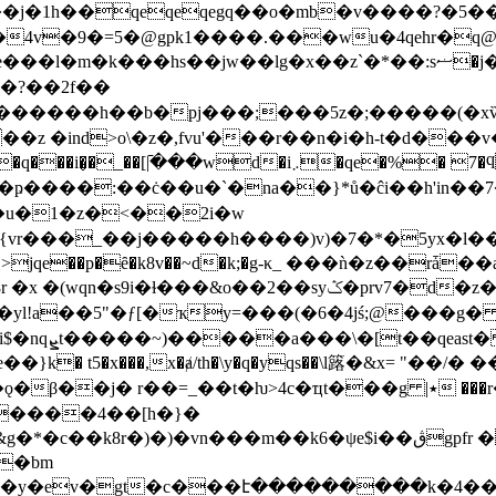
�m�k���hs��jw��lg�x��z`�*��:sޟ�j�<�钺
��?��2f��
�ind>o\�z�,fvu'���r��n�i�h-t�d���v��_6�
r���_��j�����h����)v)�7�*�5yx�l��
�yl!a��5"�ƒ
[�ҡy=���(�6�4jś;@���g�
�w�ϋ�y�:g�j��c�s"�h����na�i$�nqܨt�����~)�����
a���\�[t��qeast
�t�ƕ>4c�ҵt���g |٭ ���r����m (��9��l��g�ivn�|
�����4��[h�}�
��m��k6�ψe$i��ڨgpfr ���-�:�v-l�x�gc��t�o�p!
�bm
�ev�gt�c���է���������k�4���'