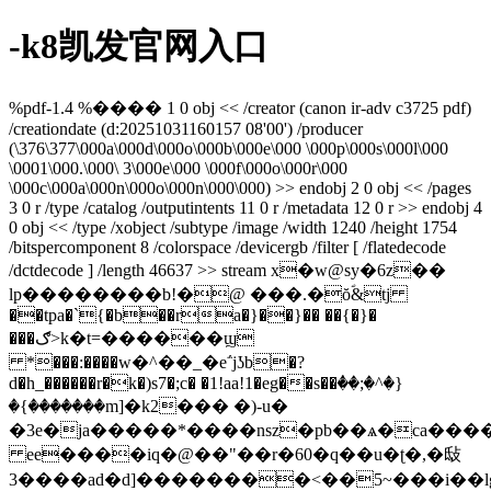
-k8凯发官网入口
%pdf-1.4 %���� 1 0 obj << /creator (canon ir-adv c3725 pdf)
/creationdate (d:20251031160157 08'00') /producer
(\376\377\000a\000d\000o\000b\000e\000 \000p\000s\000l\000
\0001\000.\000\ 3\000e\000 \000f\000o\000r\000
\000c\000a\000n\000o\000n\000\000) >> endobj 2 0 obj << /pages
3 0 r /type /catalog /outputintents 11 0 r /metadata 12 0 r >> endobj 4
0 obj << /type /xobject /subtype /image /width 1240 /height 1754
/bitspercomponent 8 /colorspace /devicergb /filter [ /flatedecode
/dctdecode ] /length 46637 >> stream x�w@sy�6z��
lp��������b!�@ ���.�ŏؐ&tj
��tpa�`{�b��ra�}��}�� ��{�}�
���ګ>k�t=������ϣ
*���:����w�^��_�e΅jʖb�?
d�h_������r�k�)s7�;c� �1!aa!1�eg��s��ٝ��;�^�}
�{�������m]�k2��� �)-u�
�3e�ja�����*����nsz�pb��ѧ�ca���
ee����iq�@��"��r�60�q��u�ʈ�,�㪆
3����ad�d]��������<��5~���i��