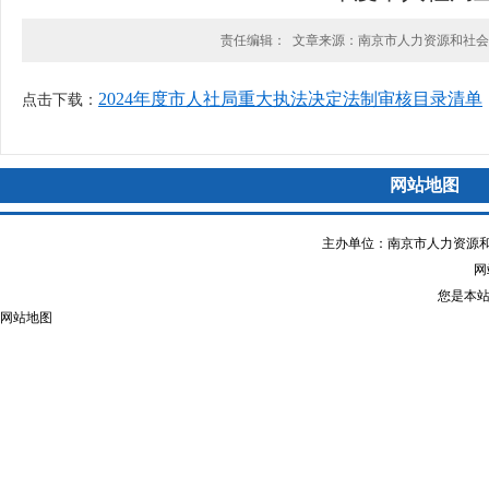
责任编辑： 文章来源：南京市人力资源和社会保障局 
2024年度市人社局重大执法决定法制审核目录清单
点击下载：
网站地图
主办单位：南京市人力资源和
网站
您是本
网站地图