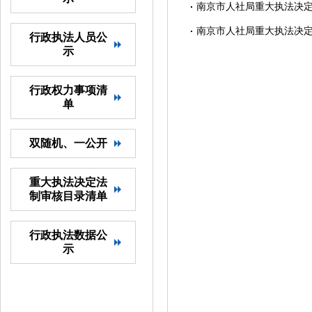
南京市人社局重大执法决定
南京市人社局重大执法决定
行政执法人员公
示
行政权力事项清
单
双随机、一公开
重大执法决定法
制审核目录清单
行政执法数据公
示